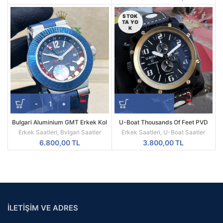
fiyat:
andak
5.300,00 TL.
fiyat:
STOK
TA YO
1.600,
K
Bulgari Aluminium GMT Erkek Kol
U-Boat Thousands Of Feet PVD
Saati
Kasa Replika Erkek Kol Saati
Erkek Saatleri
,
Bvlgari Saatler
Erkek Saatleri
,
U-Boat Saatler
6.800,00
TL
3.800,00
TL
İLETİŞİM VE ADRES