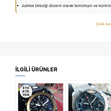
Jubilee bileziği düzenli olarak temizleyin ve kontrol
Çelik ka
İLGILI ÜRÜNLER
STO
KTA
YOK