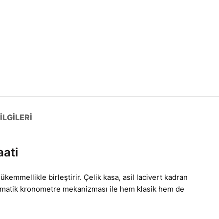
LGILERI
aati
mmellikle birleştirir. Çelik kasa, asil lacivert kadran
 otomatik kronometre mekanizması ile hem klasik hem de