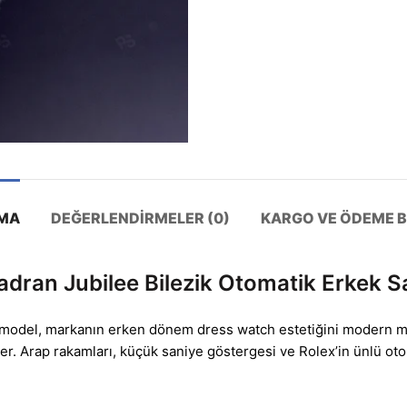
MA
DEĞERLENDIRMELER (0)
KARGO VE ÖDEME BI
adran Jubilee Bilezik Otomatik Erkek S
 model, markanın erken dönem dress watch estetiğini modern müke
 eder. Arap rakamları, küçük saniye göstergesi ve Rolex’in ünlü