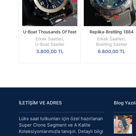
U-Boat Thousands Of Feet
Replika-Breitling 1884
DEVAMINI
SEPETE
PVD Kasa Replika Erkek Kol
Chronometre Hasır Kordo
OKU
EKLE
Erkek Saatleri
,
Erkek Saatleri
,
Saati
Quartz Mekanizma
U-Boat Saatler
Breitling Saatler
3.800,00
TL
6.800,00
TL
İLETİŞİM VE ADRES
Blog Yazıl
Lüks saat tutkunları için özel hazırlanan
Super Clone Segment ve A Kalite
Koleksiyonlarımızla tanışın. Detaylı bilgi