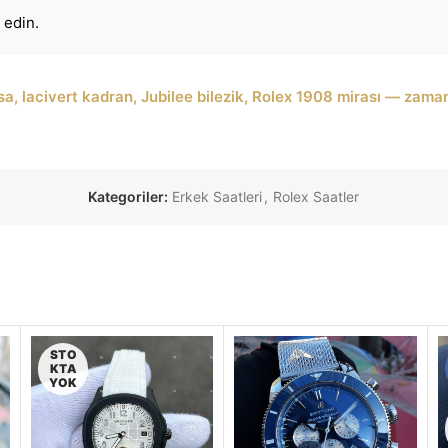
 edin.
sa, lacivert kadran, Jubilee bilezik, Rolex 1908 mirası — zaman
Kategoriler:
Erkek Saatleri
,
Rolex Saatler
STO
KTA
YOK