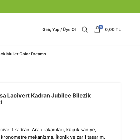
0
Giriş Yap / Üye Ol
0,00
TL
nck Muller Color Dreams
sa Lacivert Kadran Jubilee Bilezik
i
acivert kadran, Arap rakamları, küçük saniye,
k kronometre mekanizma. İkonik ve zarif tasarım.