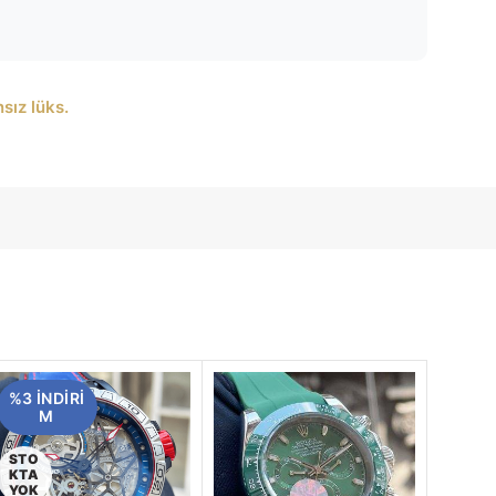
sız lüks.
%3 INDIRI
M
STO
KTA
YOK