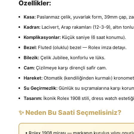
Özellikler:
Kasa:
Paslanmaz çelik, yuvarlak form, 39mm çap, zari
Kadran:
Lacivert, Arap rakamları (12-3-9), altın tonlu
Komplikasyonlar:
Küçük saniye (6 saat konumu).
Bezel:
Fluted (oluklu) bezel — Rolex imza detayı.
Bilezik:
Çelik Jubilee, konforlu ve lüks.
Cam:
Çizilmeye karşı dirençli safir cam.
Hareket:
Otomatik (kendiliğinden kurmalı) kronometre
Su Geçirmezlik:
Günlük su sıçramalarına karşı korum
Tasarım:
İkonik Rolex 1908 stili, dress watch estetiği
✨ Neden Bu Saati Seçmelisiniz?
• Rolex 1908 mirası — markanın kuruluş yılını onurl