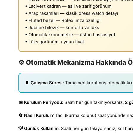
• Lacivert kadran — asil ve zarif görünüm
• Arap rakamları — klasik dress watch detayı
• Fluted bezel — Rolex imza özelliği
• Jubilee bilezik — konforlu ve lüks
• Otomatik kronometre — üstün hassasiyet
• Lüks görünüm, uygun fiyat
⚙️ Otomatik Mekanizma Hakkında Ön
🔋 Çalışma Süresi:
Tamamen kurulmuş otomatik kr
📅 Kurulum Periyodu:
Saati her gün takmıyorsanız,
2 g
🔄 Nasıl Kurulur?
Tacı (kurma kolunu) saat yönünde naz
💡 Günlük Kullanım:
Saati her gün takıyorsanız, kol ha