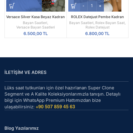
Versace Silver Kasa Beyaz Kadran
ROLEX Datejust Pembe Kadran
Unisex Replika Kol Saati
36MM Kadın Saati
Bayan Saatleri
,
Bayan Saatleri
,
Rolex Bayan Saat
,
Versace Bayan Saatleri
Rolex Datejust
6.500,00
TL
6.800,00
TL
İLETİŞİM VE ADRES
Lüks saat tutkunları için özel hazırlanan Super Clone
Segment ve A Kalite Koleksiyonlarımızla tanışın. Detaylı
bilgi için WhatsApp Premium Hattımızdan bize
+90 507 859 45 63
ulaşabilirsiniz:
Blog Yazılarımız