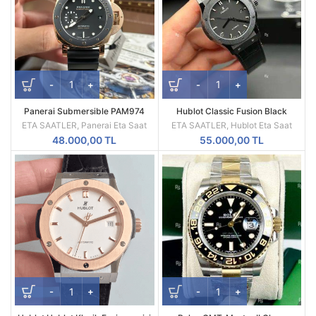
Panerai Submersible PAM974
Hublot Classic Fusion Black
Rose Gold-Tone Black Dial VS
Ceramic Black Dial Black 42mm
ETA SAATLER
,
Panerai Eta Saat
ETA SAATLER
,
Hublot Eta Saat
Factory 42mm
Swiss SW300 Movement
48.000,00
TL
55.000,00
TL