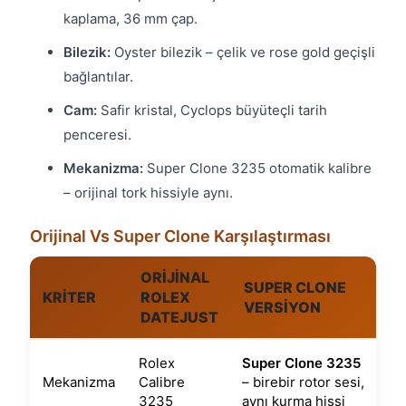
kaplama, 36 mm çap.
Bilezik:
Oyster bilezik – çelik ve rose gold geçişli
bağlantılar.
Cam:
Safir kristal, Cyclops büyüteçli tarih
penceresi.
Mekanizma:
Super Clone 3235 otomatik kalibre
– orijinal tork hissiyle aynı.
Orijinal Vs Super Clone Karşılaştırması
ORIJINAL
SUPER CLONE
KRITER
ROLEX
VERSIYON
DATEJUST
Rolex
Super Clone 3235
Mekanizma
Calibre
– birebir rotor sesi,
3235
aynı kurma hissi