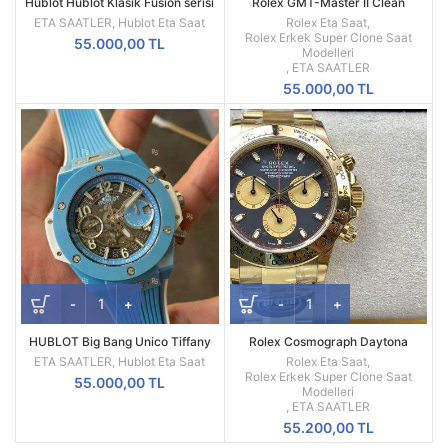
Hublot Hublot Klasik Fusion serisi
Rolex GMT-Master II Clean
542.NO.1180.LR
Factory Two Tone Kordon Siyah
ETA SAATLER
,
Hublot Eta Saat
Rolex Eta Saat
,
Kadran REF 116713LN-0001
Rolex Erkek Super Clone Saat
55.000,00
TL
Modelleri
,
ETA SAATLER
55.000,00
TL
HUBLOT Big Bang Unico Tiffany
Rolex Cosmograph Daytona
Blue Ceramic Skeleton Kadran
116528 Paul Newman Yellow Gold
ETA SAATLER
,
Hublot Eta Saat
Rolex Eta Saat
,
42mm
Super Clone ETA
Rolex Erkek Super Clone Saat
55.000,00
TL
Modelleri
,
ETA SAATLER
55.200,00
TL