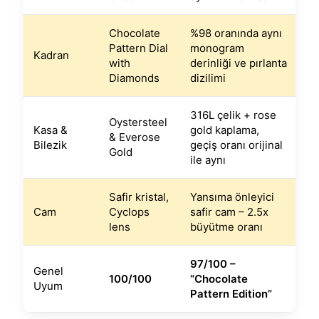
Chocolate
%98 oranında aynı
Pattern Dial
monogram
Kadran
with
derinliği ve pırlanta
Diamonds
dizilimi
316L çelik + rose
Oystersteel
Kasa &
gold kaplama,
& Everose
Bilezik
geçiş oranı orijinal
Gold
ile aynı
Safir kristal,
Yansıma önleyici
Cam
Cyclops
safir cam – 2.5x
lens
büyütme oranı
97/100 –
Genel
100/100
“Chocolate
Uyum
Pattern Edition”