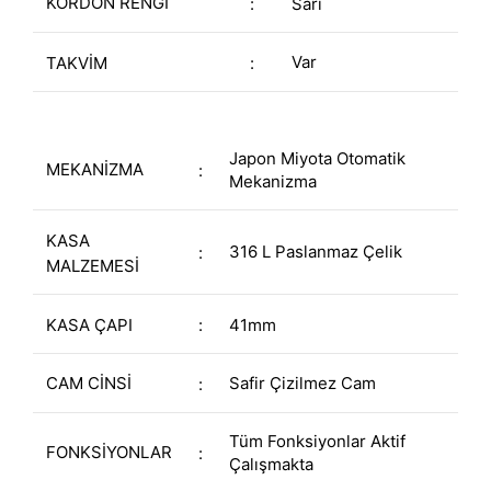
KORDON RENGİ
:
Sarı
Var
TAKVİM
:
Japon Miyota Otomatik
MEKANİZMA
:
Mekanizma
KASA
316 L Paslanmaz Çelik
:
MALZEMESİ
KASA ÇAPI
:
41mm
CAM CİNSİ
Safir Çizilmez Cam
:
Tüm Fonksiyonlar Aktif
FONKSİYONLAR
:
Çalışmakta