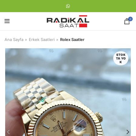
0
Ana Sayfa
Erkek Saatleri
Rolex Saatler
STOK
TA YO
K