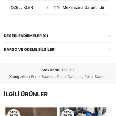
ÖZELLİKLER
1 Yıl Mekanizma Garantilidir
:
DEĞERLENDIRMELER (0)
KARGO VE ÖDEME BILGILERI
Stok kodu:
TDR-97
Kategoriler:
Erkek Saatleri
,
Rolex Datejust
,
Rolex Saatler
İLGILI ÜRÜNLER
STOK
STOK
TA YO
TA YO