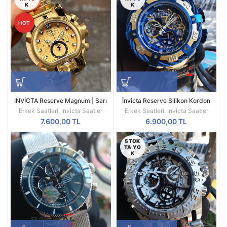
K
K
HOT
INVİCTA Reserve Magnum | Sarı
İnvicta Reserve Silikon Kordon
Kasa | Sarı Kadran | 52MM |
Replika Erkek Kol Saati
Erkek Saatleri
,
Invicta Saatler
Erkek Saatleri
,
Invicta Saatler
Quartz | Radikal Saat
7.600,00
TL
6.900,00
TL
STOK
TA YO
K