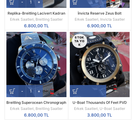
Replika-Breitling Lacivert Kadran
İnvicta Reserve Zeus Bolt
Hasır Kordon Kol Saati
Kronograf 52 MM Silver Kasa
Erkek Saatleri
,
Breitling Saatler
Erkek Saatleri
,
Invicta Saatler
Replika Erkek Kol Saati
6.800,00
TL
6.900,00
TL
STOK
TA YO
K
Breitling Superocean Chronograph
U-Boat Thousands Of Feet PVD
Mavi Besel Kadran Replika Erkek
Kasa Replika Erkek Kol Saati
Erkek Saatleri
,
Breitling Saatler
Erkek Saatleri
,
U-Boat Saatler
Kol Saati
6.800,00
TL
3.800,00
TL