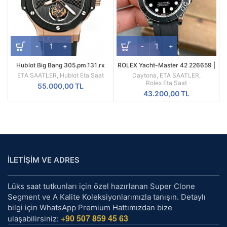
Hublot Big Bang 305.pm.131.rx
ROLEX Yacht-Master 42 226659 |
Tourbillon Swiss ETA
Siyah Kadran & Oysterflex | 1:1
ETA SAATLER
,
Hublot Eta Saat
Daytona
,
ETA SAATLER
,
Super Clone ETA Saat
Rolex Eta Saat
55.000,00
TL
43.200,00
TL
İLETİŞİM VE ADRES
Lüks saat tutkunları için özel hazırlanan Super Clone
Segment ve A Kalite Koleksiyonlarımızla tanışın. Detaylı
bilgi için WhatsApp Premium Hattımızdan bize
+90 507 859 45 63
ulaşabilirsiniz: