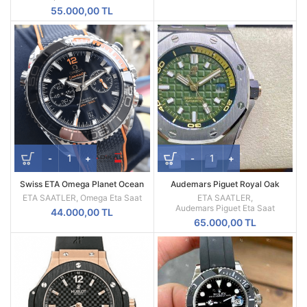
55.000,00
TL
Swiss ETA Omega Planet Ocean
Audemars Piguet Royal Oak
Siyah Turuncu Seramik Bezel
Offshore Diver 15720ST-
ETA SAATLER
,
Omega Eta Saat
ETA SAATLER
,
A052CA.01 Haki Yeşil Kadran
Audemars Piguet Eta Saat
44.000,00
TL
65.000,00
TL