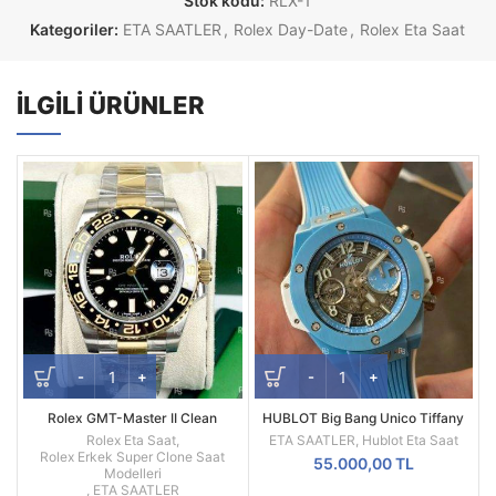
Stok kodu:
RLX-1
Kategoriler:
ETA SAATLER
,
Rolex Day-Date
,
Rolex Eta Saat
İLGILI ÜRÜNLER
Rolex GMT-Master II Clean
HUBLOT Big Bang Unico Tiffany
Factory Two Tone Kordon Siyah
Blue Ceramic Skeleton Kadran
Rolex Eta Saat
,
ETA SAATLER
,
Hublot Eta Saat
Kadran REF 116713LN-0001
42mm
Rolex Erkek Super Clone Saat
55.000,00
TL
Modelleri
,
ETA SAATLER