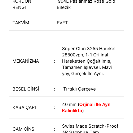
KORDON
904L Paslanmaz Rose Gold
:
RENGİ
Bilezik
TAKVİM
:
EVET
Süper Clon 3255 Hareket
28800vph, 1: 1 Orijinal
MEKANİZMA
:
Hareketten Çoğaltılmış,
Tamamen İşlevsel. Mavi
yay, Gerçek İle Aynı.
BESEL CİNSİ
:
Tırtıklı Çerçeve
40 mm (
Orjinali İle Aynı
KASA ÇAPI
:
Kalınlıkta
)
Swiss Made Scratch-Proof
CAM CİNSİ
:
AR Sapphire Cam