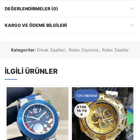
DEĞERLENDIRMELER (0)
KARGO VE ÖDEME BILGILERI
Kategoriler:
Erkek Saatleri
,
Rolex Daytona
,
Rolex Saatler
İLGILI ÜRÜNLER
%70 INDIRIM
STOK
TA YO
K