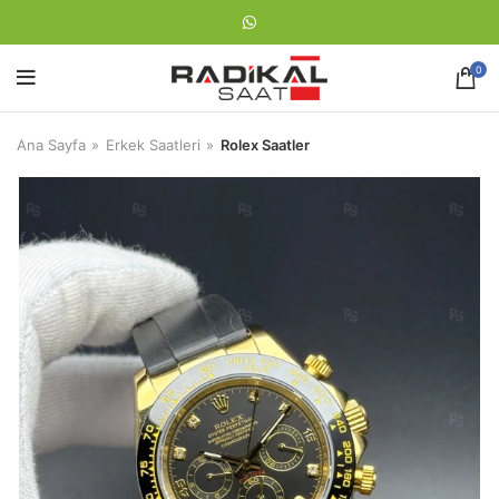
0
Ana Sayfa
Erkek Saatleri
Rolex Saatler