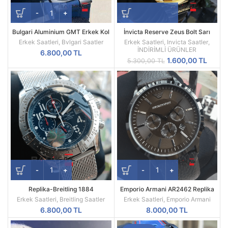
Bulgari Aluminium GMT Erkek Kol
İnvicta Reserve Zeus Bolt Sarı
Saati
Kadran Replika Erkek Kol Saati
Erkek Saatleri
,
Bvlgari Saatler
Erkek Saatleri
,
Invicta Saatler
,
İNDİRİMLİ ÜRÜNLER
6.800,00
TL
Orijinal
Şu
1.600,00
TL
5.300,00
TL
fiyat:
andak
5.300,00 TL.
fiyat:
1.600,
Replika-Breitling 1884
Emporio Armani AR2462 Replika
Chronometre Hasır Kordon Quartz
Erkek Kol Saati
Erkek Saatleri
,
Breitling Saatler
Erkek Saatleri
,
Emporio Armani
Mekanizma
6.800,00
TL
8.000,00
TL