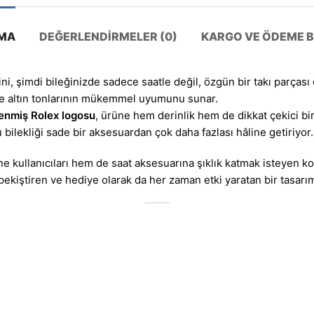
MA
DEĞERLENDIRMELER (0)
KARGO VE ÖDEME BI
i, şimdi bileğinizde sadece saatle değil, özgün bir takı parçası o
ve altın tonlarının mükemmel uyumunu sunar.
lenmiş Rolex logosu
, ürüne hem derinlik hem de dikkat çekici bi
u bilekliği sade bir aksesuardan çok daha fazlası hâline getiriyor.
kullanıcıları hem de saat aksesuarına şıklık katmak isteyen ko
 pekiştiren ve hediye olarak da her zaman etki yaratan bir tasarım