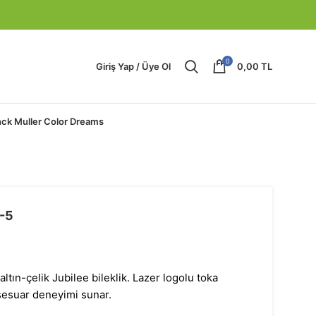
0
Giriş Yap / Üye Ol
0,00
TL
nck Muller Color Dreams
 -5
altın-çelik Jubilee bileklik. Lazer logolu toka
ksesuar deneyimi sunar.