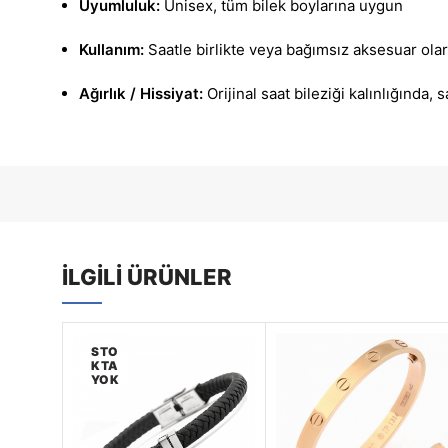
Uyumluluk:
Unisex, tüm bilek boylarına uygun
Kullanım:
Saatle birlikte veya bağımsız aksesuar ola
Ağırlık / Hissiyat:
Orijinal saat bileziği kalınlığında, 
İLGILI ÜRÜNLER
STO
KTA
YOK