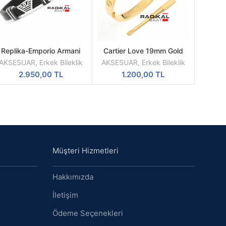
Replika-Emporio Armani
Cartier Love 19mm Gold
DEVAMINI
DEVAMINI
Siyah Hasır Çelik Erkek
Taşşız Erkek Bileklik
OKU
OKU
AKSESUAR
,
Erkek Bileklik
AKSESUAR
,
Erkek Bileklik
Bileklik Modelleri
2.950,00
TL
1.200,00
TL
Müşteri Hizmetleri
Hakkımızda
İletişim
Ödeme Seçenekleri