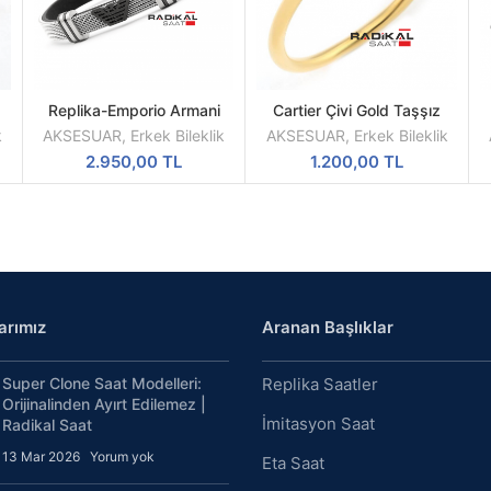
Replika-Emporio Armani
Cartier Çivi Gold Taşşız
DEVAMINI
DEVAMINI
Hasır Çelik Erkek Bileklik
19mm Erkek Bileklik
OKU
OKU
k
AKSESUAR
,
Erkek Bileklik
AKSESUAR
,
Erkek Bileklik
Modelleri
2.950,00
TL
1.200,00
TL
arımız
Aranan Başlıklar
Super Clone Saat Modelleri:
Replika Saatler
Orijinalinden Ayırt Edilemez |
İmitasyon Saat
Radikal Saat
13 Mar 2026
Yorum yok
Eta Saat