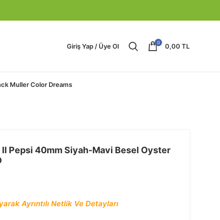
0
Giriş Yap / Üye Ol
0,00
TL
nck Muller Color Dreams
I Pepsi 40mm Siyah-Mavi Besel Oyster
O
arak Ayrıntılı Netlik Ve Detayları