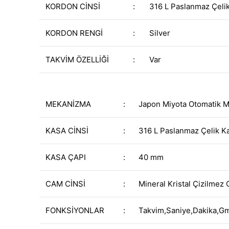
KORDON CİNSİ
:
316 L Paslanmaz Çeli
KORDON RENGİ
:
Silver
TAKVİM ÖZELLİĞİ
:
Var
MEKANİZMA
:
Japon Miyota Otomatik 
KASA CİNSİ
:
316 L Paslanmaz Çelik K
KASA ÇAPI
:
40 mm
CAM CİNSİ
:
Mineral Kristal Çizilmez
FONKSİYONLAR
:
Takvim,Saniye,Dakika,G