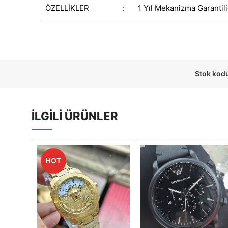
ÖZELLİKLER
:
1 Yıl Mekanizma Garantili
Stok kod
İLGILI ÜRÜNLER
HOT