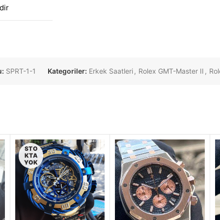
dir
u:
SPRT-1-1
Kategoriler:
Erkek Saatleri
,
Rolex GMT-Master II
,
Rol
STO
KTA
YOK