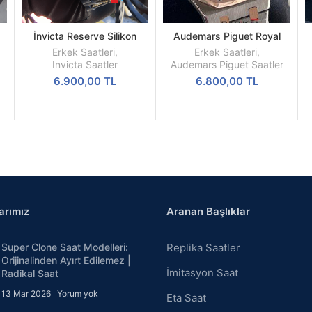
İnvicta Reserve Silikon
Audemars Piguet Royal
DEVAMINI
SEPETE
l
Kordon Replika Erkek Kol
Oak Mavi Kadran 41mm
OKU
EKLE
Erkek Saatleri
,
Erkek Saatleri
,
Saati
Replika Erkek Kol Saati
Invicta Saatler
Audemars Piguet Saatler
6.900,00
TL
6.800,00
TL
arımız
Aranan Başlıklar
Super Clone Saat Modelleri:
Replika Saatler
Orijinalinden Ayırt Edilemez |
İmitasyon Saat
Radikal Saat
13 Mar 2026
Yorum yok
Eta Saat