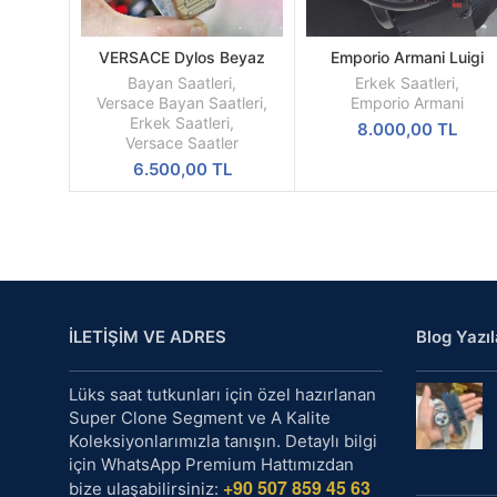
VERSACE Dylos Beyaz
Emporio Armani Luigi
SEPETE
SEPETE
Kadran Sarı Kasa
AR1918 Replika Erkek Ko
EKLE
EKLE
Bayan Saatleri
,
Erkek Saatleri
,
Saati
Versace Bayan Saatleri
,
Emporio Armani
Erkek Saatleri
,
8.000,00
TL
Versace Saatler
6.500,00
TL
İLETİŞİM VE ADRES
Blog Yazıl
Lüks saat tutkunları için özel hazırlanan
Super Clone Segment ve A Kalite
Koleksiyonlarımızla tanışın. Detaylı bilgi
için WhatsApp Premium Hattımızdan
+90 507 859 45 63
bize ulaşabilirsiniz: