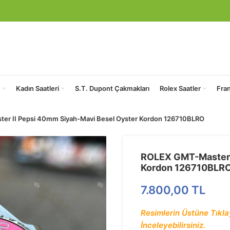
Kadın Saatleri
S.T. Dupont Çakmakları
Rolex Saatler
Fra
er II Pepsi 40mm Siyah-Mavi Besel Oyster Kordon 126710BLRO
ROLEX GMT-Master I
Kordon 126710BLR
7.800,00
TL
Resimlerin Üstüne Tıklay
İnceleyebilirsiniz.