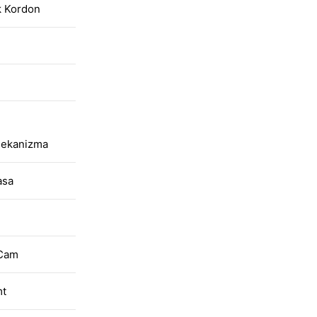
k Kordon
Mekanizma
asa
 Cam
mt