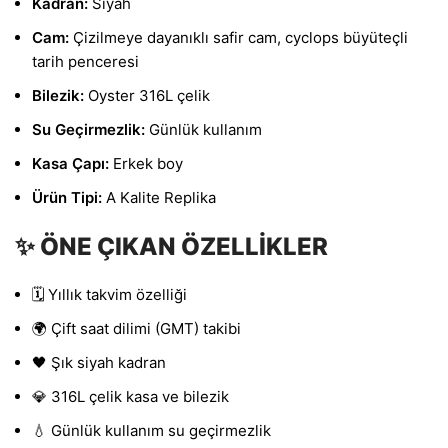
Kadran:
Siyah
Cam:
Çizilmeye dayanıklı safir cam, cyclops büyüteçli
tarih penceresi
Bilezik:
Oyster 316L çelik
Su Geçirmezlik:
Günlük kullanım
Kasa Çapı:
Erkek boy
Ürün Tipi:
A Kalite Replika
✨ ÖNE ÇIKAN ÖZELLİKLER
🗓️ Yıllık takvim özelliği
🌍 Çift saat dilimi (GMT) takibi
🖤 Şık siyah kadran
💎 316L çelik kasa ve bilezik
💧 Günlük kullanım su geçirmezlik