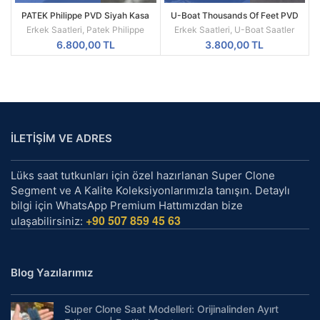
PATEK Philippe PVD Siyah Kasa
U-Boat Thousands Of Feet PVD
Beyaz Silikon Kordon
Kasa Replika Erkek Kol Saati
Erkek Saatleri
,
Patek Philippe
Erkek Saatleri
,
U-Boat Saatler
6.800,00
TL
3.800,00
TL
İLETİŞİM VE ADRES
Lüks saat tutkunları için özel hazırlanan Super Clone
Segment ve A Kalite Koleksiyonlarımızla tanışın. Detaylı
bilgi için WhatsApp Premium Hattımızdan bize
+90 507 859 45 63
ulaşabilirsiniz:
Blog Yazılarımız
Super Clone Saat Modelleri: Orijinalinden Ayırt