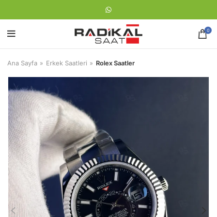
0
Ana Sayfa
Erkek Saatleri
Rolex Saatler