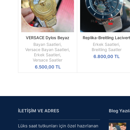
VERSACE Dylos Beyaz
Replika-Breitling Laciver
SEPETE
SEPETE
Kadran Sarı Kasa
Kadran Hasır Kordon Kol
EKLE
EKLE
Bayan Saatleri
,
Erkek Saatleri
,
Saati
Versace Bayan Saatleri
,
Breitling Saatler
Erkek Saatleri
,
6.800,00
TL
Versace Saatler
6.500,00
TL
İLETİŞİM VE ADRES
Blog Yazıl
Lüks saat tutkunları için özel hazırlanan