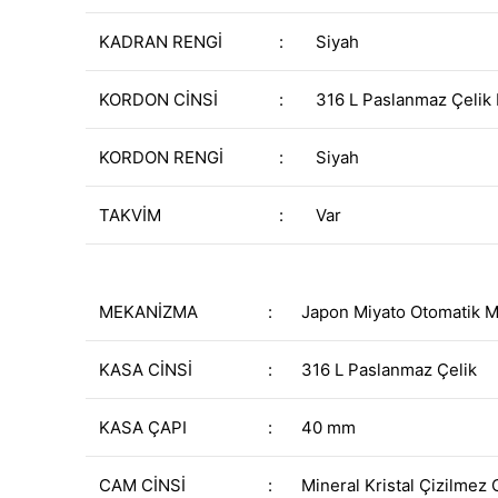
KADRAN RENGİ
:
Siyah
KORDON CİNSİ
:
316 L Paslanmaz Çelik
KORDON RENGİ
:
Siyah
TAKVİM
:
Var
MEKANİZMA
:
Japon Miyato Otomatik 
KASA CİNSİ
:
316 L Paslanmaz Çelik
KASA ÇAPI
:
40 mm
CAM CİNSİ
:
Mineral Kristal Çizilmez