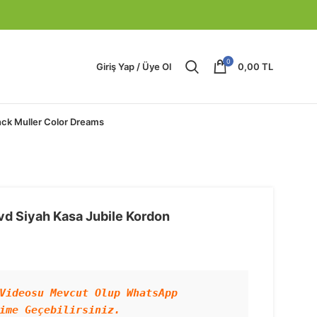
0
Giriş Yap / Üye Ol
0,00
TL
nck Muller Color Dreams
vd Siyah Kasa Jubile Kordon
Videosu Mevcut Olup WhatsApp 
ime Geçebilirsiniz.