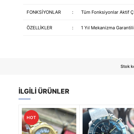
FONKSİYONLAR
:
Tüm Fonksiyonlar Aktif Ç
ÖZELLİKLER
:
1 Yıl Mekanizma Garantili
Stok 
İLGILI ÜRÜNLER
HOT