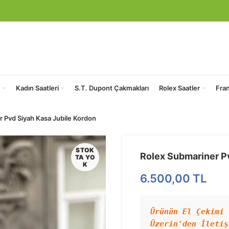
Kadın Saatleri
S.T. Dupont Çakmakları
Rolex Saatler
Fra
 Pvd Siyah Kasa Jubile Kordon
STOK
Rolex Submariner P
TA YO
K
6.500,00
TL
Ürünün El Çekimi 
Üzerin'den İletiş