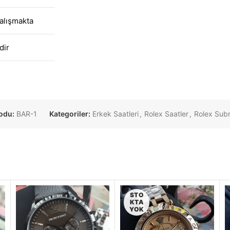
alışmakta
dir
kodu:
BAR-1
Kategoriler:
Erkek Saatleri
,
Rolex Saatler
,
Rolex Sub
STO
KTA
YOK