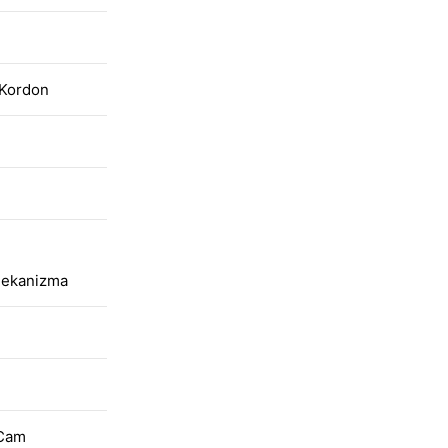
 Kordon
Mekanizma
 Cam