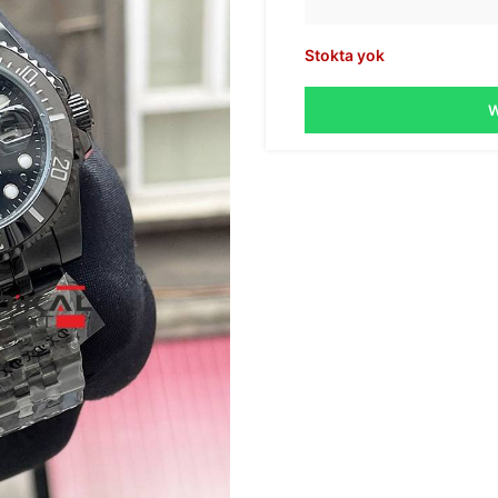
Stokta yok
W