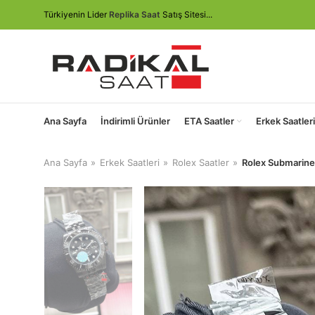
Türkiyenin Lider
Replika Saat
Satış Sitesi...
Ana Sayfa
İndirimli Ürünler
ETA Saatler
Erkek Saatleri
Ana Sayfa
Erkek Saatleri
Rolex Saatler
Rolex Submariner