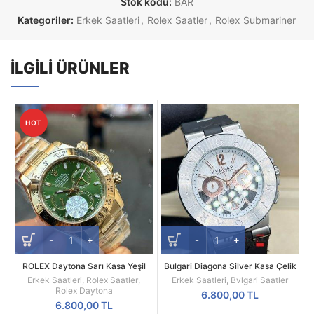
Stok kodu:
BAR
Kategoriler:
Erkek Saatleri
,
Rolex Saatler
,
Rolex Submariner
İLGILI ÜRÜNLER
HOT
ROLEX Daytona Sarı Kasa Yeşil
Bulgari Diagona Silver Kasa Çelik
Kadran 116508
Besel Replika Erkek Kol Saati
Erkek Saatleri
,
Rolex Saatler
,
Erkek Saatleri
,
Bvlgari Saatler
Rolex Daytona
6.800,00
TL
6.800,00
TL