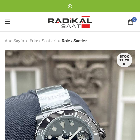
0
Ana Sayfa
Erkek Saatleri
Rolex Saatler
STOK
TA YO
K