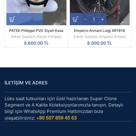
PATEK Philippe PVD Siyah Kasa
Emporio Armani Luigi AR1918
Beyaz Silikon Kordon
Replika Erkek Kol Saati
Erkek Saatleri
,
Patek Philippe
Erkek Saatleri
,
Emporio Armani
6.800,00
TL
8.000,00
TL
İLETİŞİM VE ADRES
Lüks saat tutkunları için özel hazırlanan Super Clone
Segment ve A Kalite Koleksiyonlarımızla tanışın. Detaylı
bilgi için WhatsApp Premium Hattımızdan bize
+90 507 859 45 63
ulaşabilirsiniz: