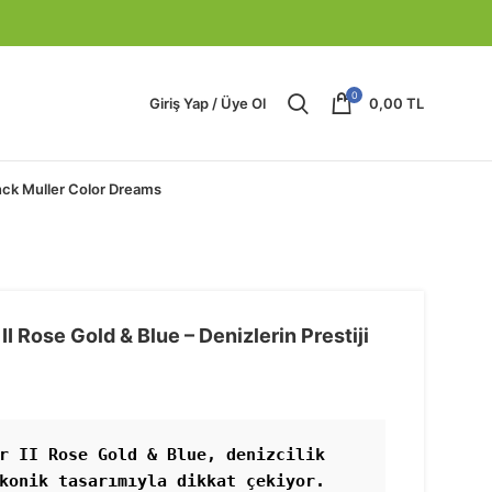
0
Giriş Yap / Üye Ol
0,00
TL
nck Muller Color Dreams
I Rose Gold & Blue – Denizlerin Prestiji
r II Rose Gold & Blue, denizcilik 
konik tasarımıyla dikkat çekiyor. 