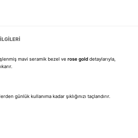
LGILERI
e işlenmiş mavi seramik bezel ve
rose gold
detaylarıyla,
karır.
rden günlük kullanıma kadar şıklığınızı taçlandırır.