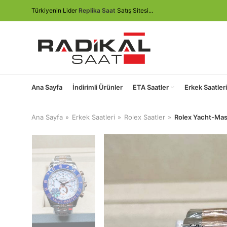
Türkiyenin Lider
Replika Saat
Satış Sitesi...
Ana Sayfa
İndirimli Ürünler
ETA Saatler
Erkek Saatleri
Ana Sayfa
Erkek Saatleri
Rolex Saatler
Rolex Yacht-Maste