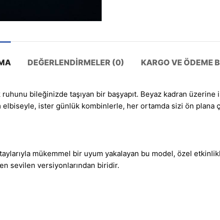
MA
DEĞERLENDIRMELER (0)
KARGO VE ÖDEME BI
lik ruhunu bileğinizde taşıyan bir başyapıt. Beyaz kadran üzerin
elbiseyle, ister günlük kombinlerle, her ortamda sizi ön plana çı
aylarıyla mükemmel bir uyum yakalayan bu model, özel etkinlikle
 sevilen versiyonlarından biridir.