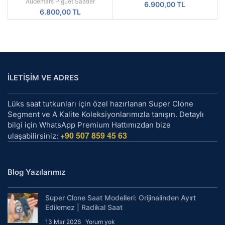
Audemars Piguet Saatler
6.900,00
TL
6.800,00
TL
İLETİŞİM VE ADRES
Lüks saat tutkunları için özel hazırlanan Super Clone
Segment ve A Kalite Koleksiyonlarımızla tanışın. Detaylı
bilgi için WhatsApp Premium Hattımızdan bize
+90 507 859 45 63
ulaşabilirsiniz:
Blog Yazılarımız
Super Clone Saat Modelleri: Orijinalinden Ayırt
Edilemez | Radikal Saat
13 Mar 2026
Yorum yok