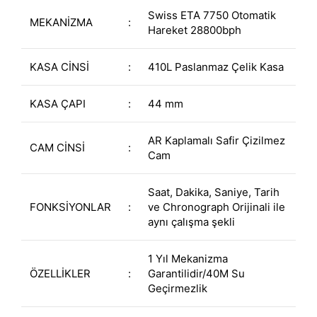
Swiss ETA 7750 Otomatik
MEKANİZMA
:
Hareket 28800bph
KASA CİNSİ
:
410L Paslanmaz Çelik Kasa
KASA ÇAPI
:
44 mm
AR Kaplamalı Safir Çizilmez
CAM CİNSİ
:
Cam
Saat, Dakika, Saniye, Tarih
FONKSİYONLAR
:
ve Chronograph Orijinali ile
aynı çalışma şekli
1 Yıl Mekanizma
ÖZELLİKLER
:
Garantilidir/40M Su
Geçirmezlik