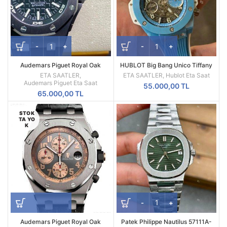
Audemars Piguet Royal Oak
HUBLOT Big Bang Unico Tiffany
Offshore Diver 15707CE Ceramic
Blue Ceramic Skeleton Kadran
ETA SAATLER
,
ETA SAATLER
,
Hublot Eta Saat
Kasa Siyah Turuncu
42mm
Audemars Piguet Eta Saat
55.000,00
TL
65.000,00
TL
STOK
TA YO
K
Audemars Piguet Royal Oak
Patek Philippe Nautilus 57111A-