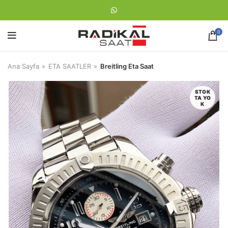
0
Ana Sayfa
ETA SAATLER
Breitling Eta Saat
STOK
TA YO
K