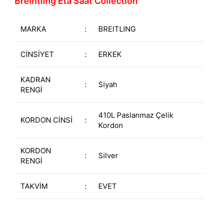
Breintling Eta Saat Collection
MARKA
:
BREITLING
CİNSİYET
:
ERKEK
KADRAN
:
Siyah
RENGİ
410L Paslanmaz Çelik
KORDON CİNSİ
:
Kordon
KORDON
:
Silver
RENGİ
TAKVİM
:
EVET