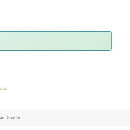
era.
uer Saatler