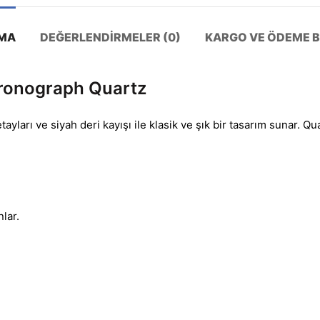
MA
DEĞERLENDIRMELER (0)
KARGO VE ÖDEME BI
hronograph Quartz
ayları ve siyah deri kayışı ile klasik ve şık bir tasarım sunar. Qu
lar.