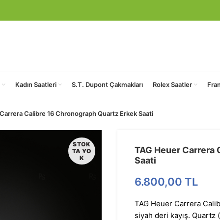
Kadın Saatleri
S.T. Dupont Çakmakları
Rolex Saatler
Fra
arrera Calibre 16 Chronograph Quartz Erkek Saati
STOK
TAG Heuer Carrera 
TA YO
K
Saati
6.800,00
TL
TAG Heuer Carrera Calibr
siyah deri kayış. Quartz 