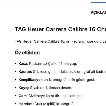
AÇIKLA
TAG Heuer Carrera Calibre 16 C
TAG Heuer Carrera Calibre 16, gri kadranı, rose gold det
Özellikler:
Kasa:
Paslanmaz Çelik,
41mm çap
.
Kadran:
Gri, rose gold indeksler, kronograf alt kadran
Komplikasyonlar:
Kronograf, tarih göstergesi.
Kayış:
Siyah deri, timsah desen.
Cam:
Çizilmeye karşı dirençli safir cam.
Hareket:
Quartz (pilli) kronograf.