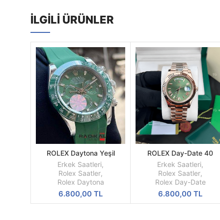
İLGILI ÜRÜNLER
ROLEX Daytona Yeşil
ROLEX Day-Date 40
SEPETE
SEPETE
Kadran Silikon Kordon
Oyster Everose Gold Re
EKLE
EKLE
Erkek Saatleri
,
Erkek Saatleri
,
M228235-0025
Rolex Saatler
,
Rolex Saatler
,
Rolex Daytona
Rolex Day-Date
6.800,00
TL
6.800,00
TL