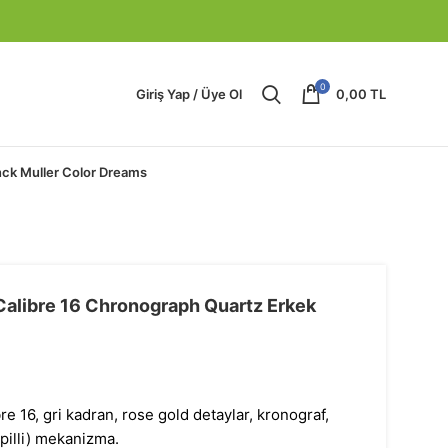
0
Giriş Yap / Üye Ol
0,00
TL
nck Muller Color Dreams
Calibre 16 Chronograph Quartz Erkek
e 16, gri kadran, rose gold detaylar, kronograf,
(pilli) mekanizma.