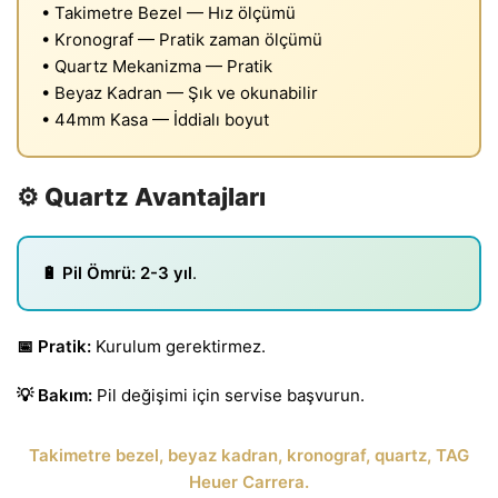
• Takimetre Bezel — Hız ölçümü
• Kronograf — Pratik zaman ölçümü
• Quartz Mekanizma — Pratik
• Beyaz Kadran — Şık ve okunabilir
• 44mm Kasa — İddialı boyut
⚙️ Quartz Avantajları
🔋 Pil Ömrü:
2-3 yıl
.
📅 Pratik:
Kurulum gerektirmez.
💡 Bakım:
Pil değişimi için servise başvurun.
Takimetre bezel, beyaz kadran, kronograf, quartz, TAG
Heuer Carrera.