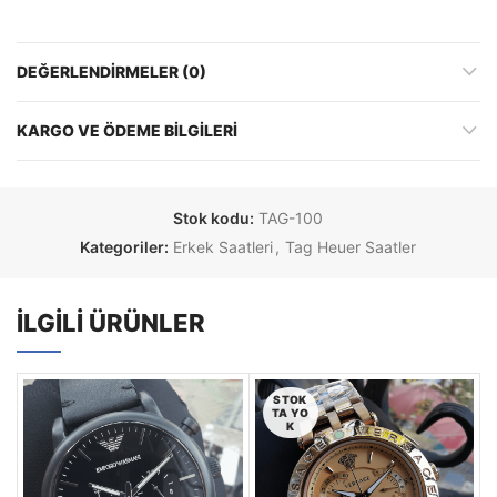
DEĞERLENDIRMELER (0)
KARGO VE ÖDEME BILGILERI
Stok kodu:
TAG-100
Kategoriler:
Erkek Saatleri
,
Tag Heuer Saatler
İLGILI ÜRÜNLER
STOK
TA YO
K