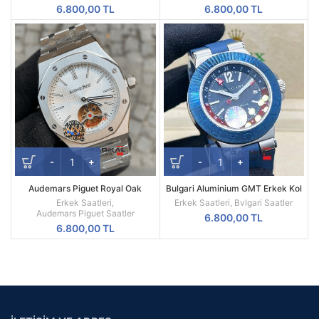
Kol Saati
6.800,00
TL
6.800,00
TL
Audemars Piguet Royal Oak
Bulgari Aluminium GMT Erkek Kol
Beyaz Kadran 44mm Türbillon
Saati
Erkek Saatleri
,
Erkek Saatleri
,
Bvlgari Saatler
Replika Erkek Kol Saati
Audemars Piguet Saatler
6.800,00
TL
6.800,00
TL