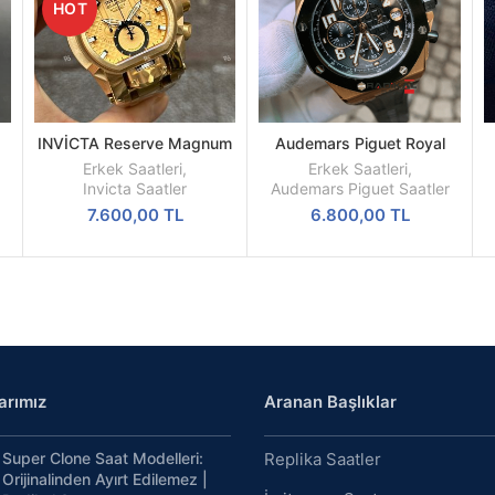
HOT
INVİCTA Reserve Magnum
Audemars Piguet Royal
DEVAMINI
DEVAMINI
| Sarı Kasa | Sarı Kadran |
Oak Rose Kasa Siyah
OKU
OKU
Erkek Saatleri
,
Erkek Saatleri
,
on
52MM | Quartz | Radikal
Kadran Replika Erkek Saati
Invicta Saatler
Audemars Piguet Saatler
Saat
7.600,00
TL
6.800,00
TL
arımız
Aranan Başlıklar
Super Clone Saat Modelleri:
Replika Saatler
Orijinalinden Ayırt Edilemez |