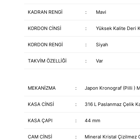
KADRAN RENGİ
:
Mavi
KORDON CİNSİ
:
Yüksek Kalite Deri 
KORDON RENGİ
:
Siyah
TAKVİM ÖZELLİĞİ
:
Var
MEKANİZMA
:
Japon Kronograf (Pilli )
KASA CİNSİ
:
316 L Paslanmaz Çelik K
KASA ÇAPI
:
44 mm
CAM CİNSİ
:
Mineral Kristal Çizilmez