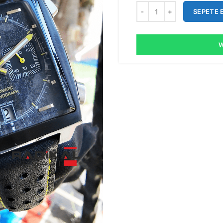
SEPETE 
W