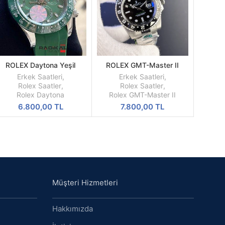
ROLEX Daytona Yeşil
ROLEX GMT-Master II
SEPETE
SEPETE
Kadran Silikon Kordon
Bruce Wayne Oyster
EKLE
EKLE
Erkek Saatleri
,
Erkek Saatleri
,
Kordon Gri Bezel
Rolex Saatler
,
Rolex Saatler
,
126710GRNR
Rolex Daytona
Rolex GMT-Master II
6.800,00
TL
7.800,00
TL
Müşteri Hizmetleri
Hakkımızda