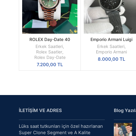
ROLEX Day-Date 40
Emporio Armani Luigi
SEPETE
SEPETE
Oyster Everose Gold Ref
AR1968 All Black Mesh
EKLE
EKLE
Erkek Saatleri
,
Erkek Saatleri
,
M228235-0025
Siyah Kadran Siyah Kord
Rolex Saatler
,
Emporio Armani
A Kalite
Rolex Day-Date
8.000,00
TL
7.200,00
TL
İLETİŞİM VE ADRES
Blog Yazıl
Lüks saat tutkunları için özel hazırlanan
Super Clone Segment ve A Kalite