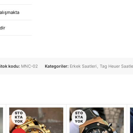
alışmakta
dir
Stok kodu:
MNC-02
Kategoriler:
Erkek Saatleri
,
Tag Heuer Saatle
STO
STO
KTA
KTA
YOK
YOK