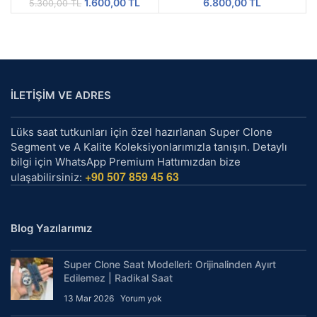
Orijinal
Şu
1.600,00
TL
6.800,00
TL
5.300,00
TL
fiyat:
andaki
5.300,00 TL.
fiyat:
1.600,00 TL.
İLETİŞİM VE ADRES
Lüks saat tutkunları için özel hazırlanan Super Clone
Segment ve A Kalite Koleksiyonlarımızla tanışın. Detaylı
bilgi için WhatsApp Premium Hattımızdan bize
+90 507 859 45 63
ulaşabilirsiniz:
Blog Yazılarımız
Super Clone Saat Modelleri: Orijinalinden Ayırt
Edilemez | Radikal Saat
13 Mar 2026
Yorum yok