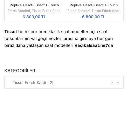
Replika Tissot- Tissot T-Touch
Replika Tissot-Tissot T-Touch
Solar Turuncu Slikon Kordon
Solar Pvd Kasa Siyah Kadran
Erkek Saatleri
,
Tissot Erkek Saati
Erkek Saatleri
,
Tissot Erkek Saati
6.800,00
TL
6.800,00
TL
Tissot
hem spor hem klasik saat modelleri için saat
tutkunlarının vazgeçilmezleri arasına girmeye her gün
biraz daha yaklaşan saat modelleri
Radikalsaat.net’
de
KATEGORILER
×
Tissot Erkek Saati (2)