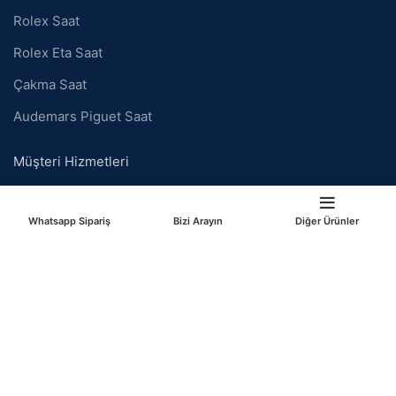
Rolex Saat
Rolex Eta Saat
Çakma Saat
Audemars Piguet Saat
Müşteri Hizmetleri
Hakkımızda
Whatsapp Sipariş
Bizi Arayın
Diğer Ürünler
İletişim
Ödeme Seçenekleri
Gizlilik Politikası
Alışveriş Listem
Sıkça Sorulan Sorular