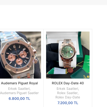
Audemars Piguet Royal
ROLEX Day-Date 40
SEPETE
SEPETE
Oak Mavi Kadran 41mm
Oyster Everose Gold Ref
EKLE
EKLE
Erkek Saatleri
,
Erkek Saatleri
,
Replika Erkek Kol Saati
M228235-0025
Audemars Piguet Saatler
Rolex Saatler
,
Rolex Day-Date
6.800,00
TL
7.200,00
TL