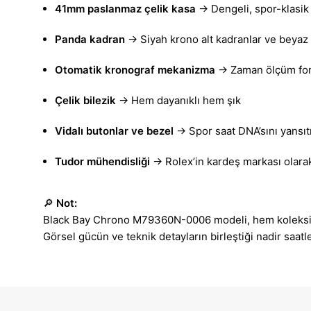
41mm paslanmaz çelik kasa
→ Dengeli, spor-klasik
Panda kadran
→ Siyah krono alt kadranlar ve beyaz
Otomatik kronograf mekanizma
→ Zaman ölçüm fonk
Çelik bilezik
→ Hem dayanıklı hem şık
Vidalı butonlar ve bezel
→ Spor saat DNA’sını yansıt
Tudor mühendisliği
→ Rolex’in kardeş markası olarak
🔎
Not:
Black Bay Chrono M79360N-0006 modeli, hem koleksiyone
Görsel gücün ve teknik detayların birleştiği nadir saatle