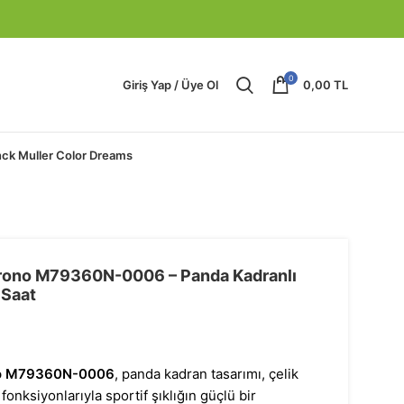
0
Giriş Yap / Üye Ol
0,00
TL
nck Muller Color Dreams
hrono M79360N-0006 – Panda Kadranlı
 Saat
no M79360N-0006
, panda kadran tasarımı, çelik
fonksiyonlarıyla sportif şıklığın güçlü bir