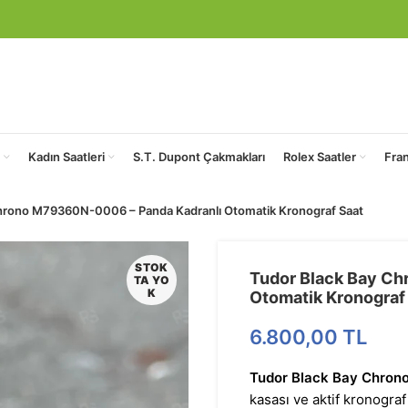
Kadın Saatleri
S.T. Dupont Çakmakları
Rolex Saatler
Fra
hrono M79360N-0006 – Panda Kadranlı Otomatik Kronograf Saat
STOK
Tudor Black Bay C
TA YO
K
Otomatik Kronograf
6.800,00
TL
Tudor Black Bay Chro
kasası ve aktif kronograf 