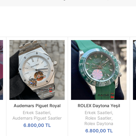
Audemars Piguet Royal
ROLEX Daytona Yeşil
SEPETE
SEPETE
l
Oak Beyaz Kadran 44mm
Kadran Silikon Kordon
EKLE
EKLE
Erkek Saatleri
,
Erkek Saatleri
,
l
Türbillon Replika Erkek Kol
Audemars Piguet Saatler
Rolex Saatler
,
Saati
Rolex Daytona
6.800,00
TL
6.800,00
TL