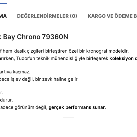
MA
DEĞERLENDIRMELER (0)
KARGO VE ÖDEME BI
ack Bay Chrono 79360N
f hem klasik çizgileri birleştiren özel bir kronograf modeldir.
arırken, Tudor’un teknik mühendisliğiyle birleşerek
koleksiyon d
bartıya kaçmaz.
e işlev değil, bir zevk haline gelir.
r.
durur.
l sadece görünüm değil,
gerçek performans sunar.