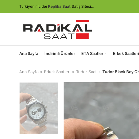
Türkiyenin Lider
Replika Saat
Satış Sitesi...
Ana Sayfa
İndirimli Ürünler
ETA Saatler
Erkek Saatleri
Ana Sayfa
Erkek Saatleri
Tudor Saat
Tudor Black Bay C