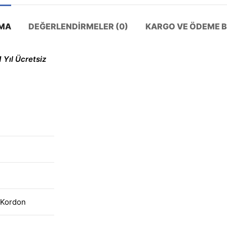
MA
DEĞERLENDIRMELER (0)
KARGO VE ÖDEME BI
1 Yıl Ücretsiz
n Kordon