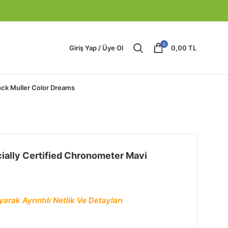
0
Giriş Yap / Üye Ol
0,00
TL
nck Muller Color Dreams
ially Certified Chronometer Mavi
arak Ayrıntılı Netlik Ve Detayları