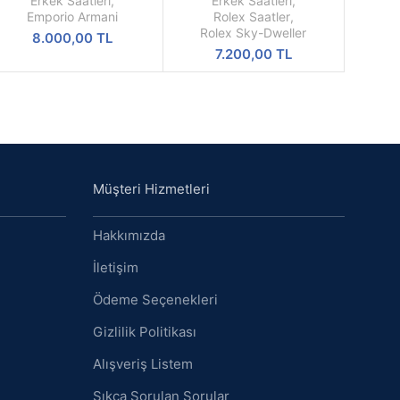
Erkek Saatleri
,
Erkek Saatleri
,
iyah Kadran Siyah Kordon
Erkek Saati
Emporio Armani
Rolex Saatler
,
A Kalite
Rolex Sky-Dweller
8.000,00
TL
7.200,00
TL
Müşteri Hizmetleri
Hakkımızda
İletişim
Ödeme Seçenekleri
Gizlilik Politikası
Alışveriş Listem
Sıkça Sorulan Sorular