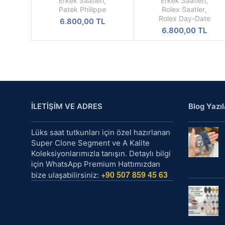
Erkek Saatleri
,
Erkek Saatleri
,
M228235-0025
Patek Philippe
Rolex Saatler
,
Rolex Day-Date
6.800,00
TL
6.800,00
TL
İLETİŞİM VE ADRES
Blog Yazıl
Lüks saat tutkunları için özel hazırlanan
Super Clone Segment ve A Kalite
Koleksiyonlarımızla tanışın. Detaylı bilgi
için WhatsApp Premium Hattımızdan
+90 507 859 45 63
bize ulaşabilirsiniz: