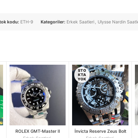
tok kodu:
ETH-9
Kategoriler:
Erkek Saatleri
,
Ulysse Nardin Saatl
STO
KTA
YOK
ROLEX GMT-Master II
İnvicta Reserve Zeus Bolt
SEPETE
DEVAMINI
f
Bruce Wayne Oyster
Kronograf 52 MM Silver
EKLE
OKU