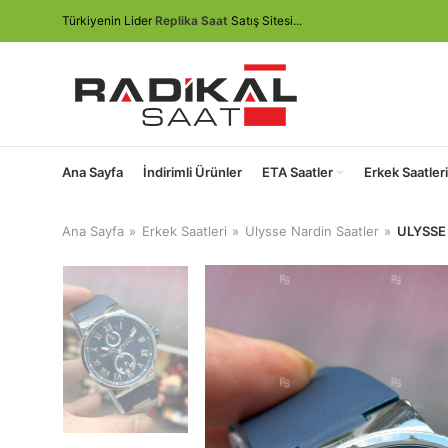
Türkiyenin Lider
Replika Saat
Satış Sitesi...
Ana Sayfa
İndirimli Ürünler
ETA Saatler
Erkek Saatleri
Ana Sayfa
Erkek Saatleri
Ulysse Nardin Saatler
ULYSSE 