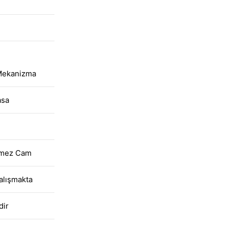
Mekanizma
asa
ilmez Cam
alışmakta
dir