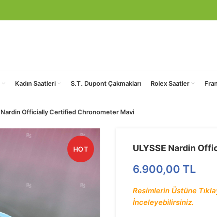
Kadın Saatleri
S.T. Dupont Çakmakları
Rolex Saatler
Fra
Nardin Officially Certified Chronometer Mavi
ULYSSE Nardin Offic
HOT
6.900,00
TL
Resimlerin Üstüne Tıklay
İnceleyebilirsiniz.