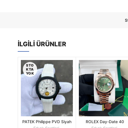
S
İLGILI ÜRÜNLER
STO
KTA
YOK
PATEK Philippe PVD Siyah
ROLEX Day-Date 40
DEVAMINI
SEPETE
Kasa Beyaz Silikon Kordon
Oyster Everose Gold Re
OKU
EKLE