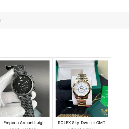
er
Emporio Armani Luigi
ROLEX Sky-Dweller GMT
SEPETE
SEPETE
AR1968 All Black Mesh
Beyaz Kadran Sarı Kasa
EKLE
EKLE