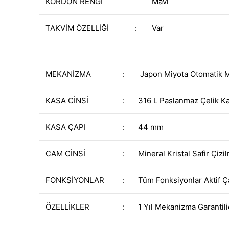
KORDON RENGİ
Mavi
TAKVİM ÖZELLİĞİ
:
Var
MEKANİZMA
:
Japon Miyota Otomatik 
KASA CİNSİ
:
316 L Paslanmaz Çelik K
KASA ÇAPI
:
44 mm
CAM CİNSİ
:
Mineral Kristal Safir Çiz
FONKSİYONLAR
:
Tüm Fonksiyonlar Aktif Ç
ÖZELLİKLER
:
1 Yıl Mekanizma Garantili