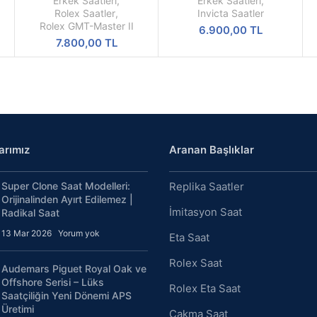
Erkek Saatleri
,
Erkek Saatleri
,
Kordon Gri Bezel
Kasa Replika Erkek Kol
S
Rolex Saatler
,
Invicta Saatler
126710GRNR
Saati
Rolex GMT-Master II
6.900,00
TL
7.800,00
TL
arımız
Aranan Başlıklar
Super Clone Saat Modelleri:
Replika Saatler
Orijinalinden Ayırt Edilemez |
İmitasyon Saat
Radikal Saat
13 Mar 2026
Yorum yok
Eta Saat
Rolex Saat
Audemars Piguet Royal Oak ve
Offshore Serisi – Lüks
Rolex Eta Saat
Saatçiliğin Yeni Dönemi APS
Üretimi
Çakma Saat