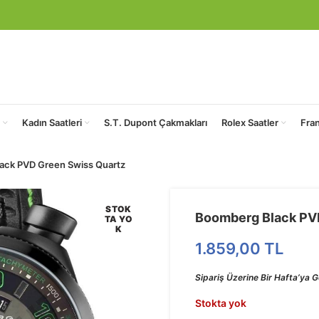
Kadın Saatleri
S.T. Dupont Çakmakları
Rolex Saatler
Fra
ack PVD Green Swiss Quartz
STOK
Boomberg Black PV
TA YO
K
1.859,00
TL
Sipariş Üzerine Bir Hafta’ya Ge
Stokta yok