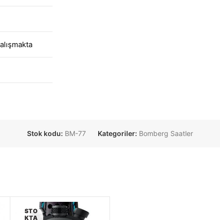
alışmakta
Stok kodu:
BM-77
Kategoriler:
Bomberg Saatler
STO
KTA