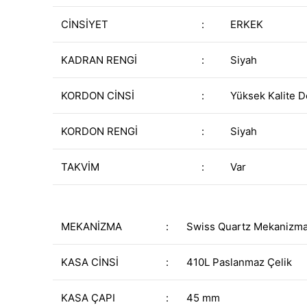
CİNSİYET
:
ERKEK
KADRAN RENGİ
:
Siyah
KORDON CİNSİ
:
Yüksek Kalite D
KORDON RENGİ
:
Siyah
TAKVİM
:
Var
MEKANİZMA
:
Swiss Quartz Mekanizm
KASA CİNSİ
:
410L Paslanmaz Çelik
KASA ÇAPI
:
45 mm