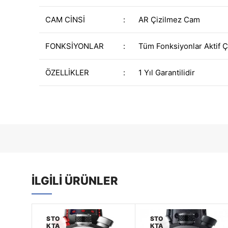
CAM CİNSİ
:
AR Çizilmez Cam
FONKSİYONLAR
:
Tüm Fonksiyonlar Aktif Ç
ÖZELLİKLER
:
1 Yıl Garantilidir
İLGILI ÜRÜNLER
STO
STO
KTA
KTA