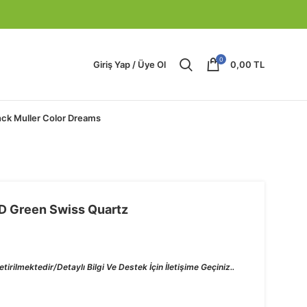
0
Giriş Yap / Üye Ol
0,00
TL
nck Muller Color Dreams
D Green Swiss Quartz
tirilmektedir/Detaylı Bilgi Ve Destek İçin İletişime Geçiniz..