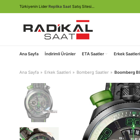
Türkiyenin Lider
Replika Saat
Satış Sitesi...
Ana Sayfa
İndirimli Ürünler
ETA Saatler
Erkek Saatleri
Ana Sayfa
Erkek Saatleri
Bomberg Saatler
Boomberg Bl