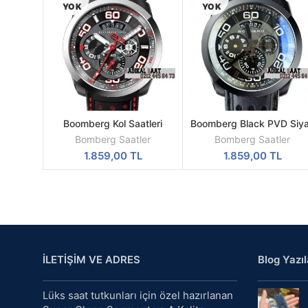
YOK
YOK
Boomberg Kol Saatleri
Boomberg Black PVD Siy
DEVAMINI
DEVAMINI
Swiss Quartz
Swiss Quartz
OKU
OKU
Bomberg Saatler
Bomberg Saatler
1.859,00
TL
1.859,00
TL
İLETİŞİM VE ADRES
Blog Yazıl
Lüks saat tutkunları için özel hazırlanan