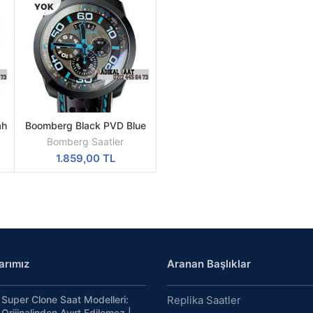
YOK
ah
Boomberg Black PVD Blue
DEVAMINI
Swiss Quartz
OKU
Bomberg Saatler
1.859,00
TL
arımız
Aranan Başlıklar
Super Clone Saat Modelleri:
Replika Saatler
Orijinalinden Ayırt Edilemez |