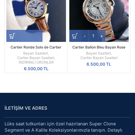
Cartier Ronde Solo de Cartier
Cartier Ballon Bleu Bayan Rose
27mm Kadın Quartz Saat – Altın
Çelik Kasa 36 mm Replika Bayan
Bayan Saatleri
,
Bayan Saatleri
,
Kasa, Beyaz Roma Kadran ve
Kol Saati
Cartier Bayan Saatleri
,
Cartier Bayan Saatleri
Kahverengi Deri Kayış
İNDİRİMLİ ÜRÜNLER
6.500,00
TL
6.500,00
TL
İLETİŞİM VE ADRES
Lüks saat tutkunları için özel hazırlanan Super Clone
Segment ve A Kalite Koleksiyonlarımızla tanışın. Detaylı