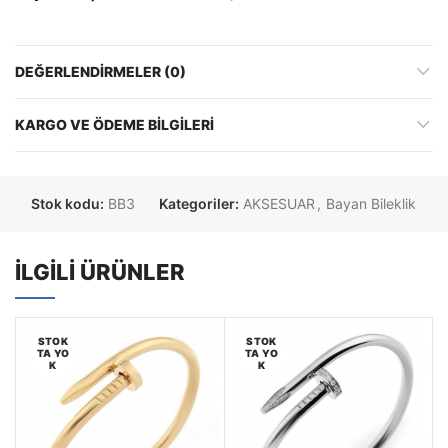
DEĞERLENDIRMELER (0)
KARGO VE ÖDEME BILGILERI
Stok kodu:
BB3
Kategoriler:
AKSESUAR
,
Bayan Bileklik
İLGILI ÜRÜNLER
STOK
STOK
TA YO
TA YO
K
K