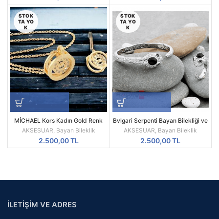
STOK
STOK
TA YO
TA YO
K
K
MİCHAEL Kors Kadın Gold Renk
Bvlgari Serpenti Bayan Bilekliği ve
Kolye & Yüzük Seti
Yüzük Takı Seti Silver Black
AKSESUAR
,
Bayan Bileklik
AKSESUAR
,
Bayan Bileklik
2.500,00
TL
2.500,00
TL
İLETİŞİM VE ADRES