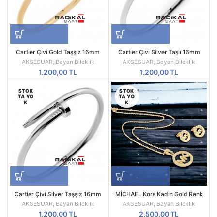
Cartier Çivi Gold Taşşız 16mm
Cartier Çivi Silver Taşlı 16mm
Bayan Bileklik
Bayan Bileklik
AKSESUAR
,
Bayan Bileklik
AKSESUAR
,
Bayan Bileklik
1.200,00
TL
1.200,00
TL
STOK
STOK
TA YO
TA YO
K
K
Cartier Çivi Silver Taşşız 16mm
MİCHAEL Kors Kadın Gold Renk
Bayan Bileklik
Kolye & Küpe Seti
AKSESUAR
,
Bayan Bileklik
AKSESUAR
,
Bayan Bileklik
1.200,00
TL
2.500,00
TL