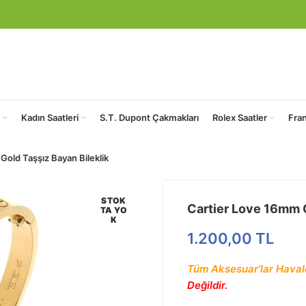
Kadın Saatleri
S.T. Dupont Çakmakları
Rolex Saatler
Fra
Gold Taşşız Bayan Bileklik
STOK
Cartier Love 16mm G
TA YO
K
1.200,00
TL
Tüm Aksesuar’lar Haval
Değildir.