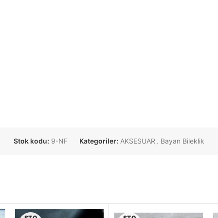
Stok kodu:
9-NF
Kategoriler:
AKSESUAR
,
Bayan Bileklik
STO
STO