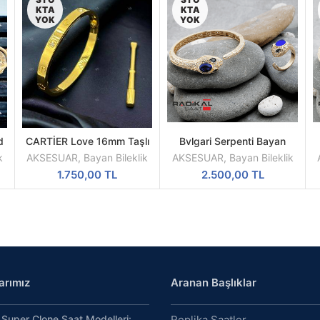
KTA
KTA
YOK
YOK
d
CARTİER Love 16mm Taşlı
Bvlgari Serpenti Bayan
DEVAMINI
DEVAMINI
Kadın Bileklik
Bilekliği ve Yüzük Takı Seti
B
OKU
OKU
k
AKSESUAR
,
Bayan Bileklik
AKSESUAR
,
Bayan Bileklik
Gold Laviert
1.750,00
TL
2.500,00
TL
arımız
Aranan Başlıklar
Super Clone Saat Modelleri:
Replika Saatler