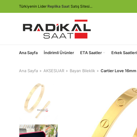
Türkiyenin Lider
Replika Saat
Satış Sitesi...
Ana Sayfa
İndirimli Ürünler
ETA Saatler
Erkek Saatleri
Ana Sayfa
AKSESUAR
Bayan Bileklik
Cartier Love 16mm 