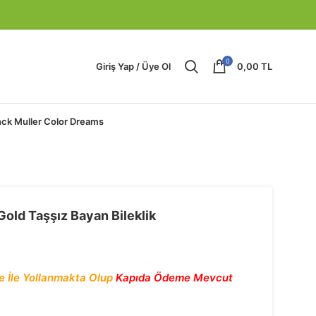
0
Giriş Yap / Üye Ol
0,00
TL
nck Muller Color Dreams
old Taşşız Bayan Bileklik
e İle Yollanmakta Olup
Kapıda Ödeme Mevcut