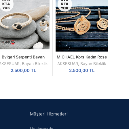
KTA
KTA
YOK
YOK
Bvlgari Serpenti Bayan
MİCHAEL Kors Kadın Rose
DEVAMINI
DEVAMINI
ilekliği ve Yüzük Takı Seti
Renk Kolye & Yüzük Seti
OKU
OKU
AKSESUAR
,
Bayan Bileklik
AKSESUAR
,
Bayan Bileklik
Gold Black
2.500,00
TL
2.500,00
TL
Müşteri Hizmetleri
Hakkımızda