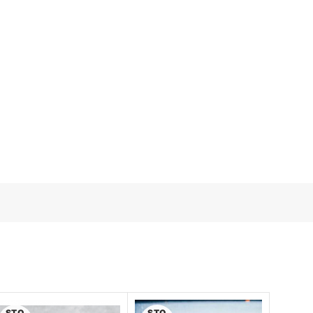
STO
STO