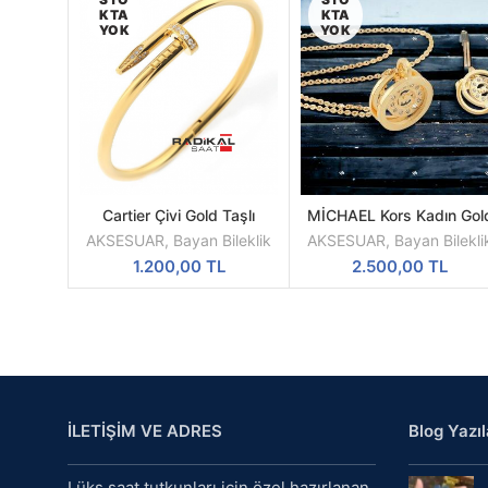
KTA
KTA
YOK
YOK
Cartier Çivi Gold Taşlı
MİCHAEL Kors Kadın Gol
DEVAMINI
DEVAMINI
16mm Bayan Bileklik
Renk Kolye & Yüzük Seti
OKU
OKU
AKSESUAR
,
Bayan Bileklik
AKSESUAR
,
Bayan Bilekli
1.200,00
TL
2.500,00
TL
İLETİŞİM VE ADRES
Blog Yazıl
Lüks saat tutkunları için özel hazırlanan