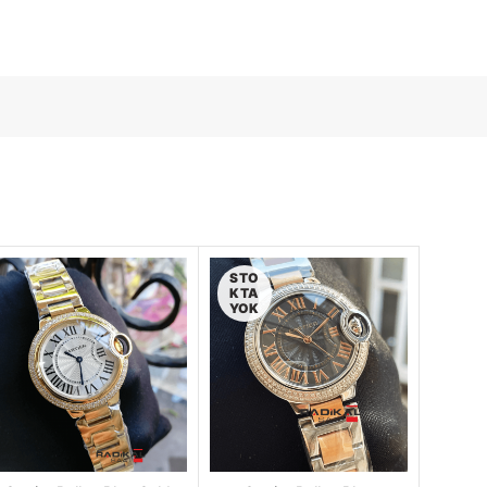
STO
KTA
YOK