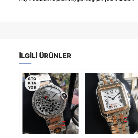
İLGILI ÜRÜNLER
STO
KTA
YOK