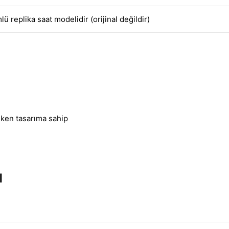
lü replika saat modelidir (orijinal değildir)
eken tasarıma sahip
I