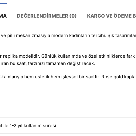
MA
DEĞERLENDIRMELER (0)
KARGO VE ÖDEME BI
ve pilli mekanizmasıyla modern kadınların tercihi. Şık tasarımla
ir replika modelidir. Günlük kullanımda ve özel etkinliklerde fark
dıran bu saat, tarzınızı tamamen değiştirecek.
kamlarıyla hem estetik hem işlevsel bir saattir. Rose gold kaplam
il ile 1-2 yıl kullanım süresi