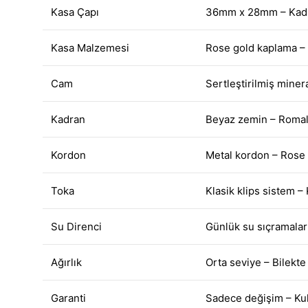
Kasa Çapı
36mm x 28mm – Kadın
Kasa Malzemesi
Rose gold kaplama – P
Cam
Sertleştirilmiş minera
Kadran
Beyaz zemin – Romal
Kordon
Metal kordon – Rose g
Toka
Klasik klips sistem –
Su Direnci
Günlük su sıçramalar
Ağırlık
Orta seviye – Bilekt
Garanti
Sadece değişim – Kull