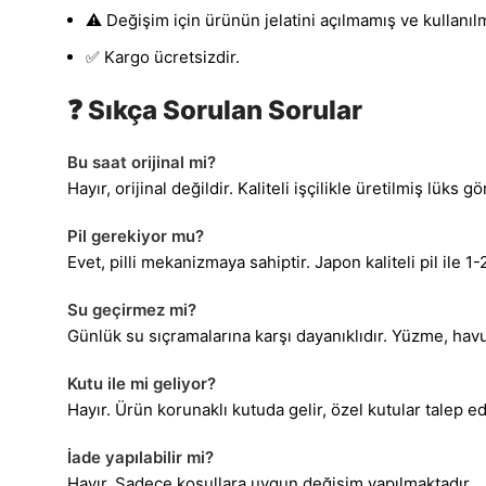
⚠️ Değişim için ürünün jelatini açılmamış ve kullanıl
✅ Kargo ücretsizdir.
❓ Sıkça Sorulan Sorular
Bu saat orijinal mi?
Hayır, orijinal değildir. Kaliteli işçilikle üretilmiş lüks
Pil gerekiyor mu?
Evet, pilli mekanizmaya sahiptir. Japon kaliteli pil ile 1-
Su geçirmez mi?
Günlük su sıçramalarına karşı dayanıklıdır. Yüzme, hav
Kutu ile mi geliyor?
Hayır. Ürün korunaklı kutuda gelir, özel kutular talep edi
İade yapılabilir mi?
Hayır. Sadece koşullara uygun değişim yapılmaktadır.