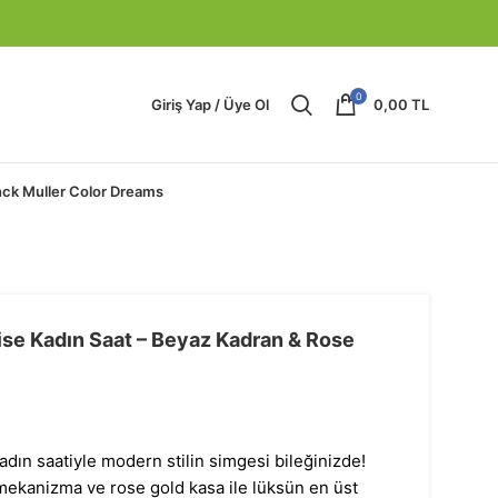
0
Giriş Yap / Üye Ol
0,00
TL
nck Muller Color Dreams
ise Kadın Saat – Beyaz Kadran & Rose
adın saatiyle modern stilin simgesi bileğinizde!
mekanizma ve rose gold kasa ile lüksün en üst