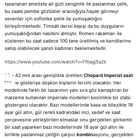
tasarlanan ametiste ait gizli zenginlik ile paslanmaz çelik,
bu saate pembe gözlükler aracılığıyla hayatı görmeyi
sevenler için sofistike şıklık ile yumuşaklığını
birleştirmektedir. Timsah derisi kayışı da bu duyguların
yumuşaklığından nasibini almıştır. Romen rakamları ile
süslenen bu saat sadece 100 tane üretilmiş ve kendilerine
sahip olabilecek şanslı kadınları beklemektedir.
https://www.youtube.com/watch?v=Ffllagj5a2k
28 – 42 mm arası genişlikte üretilen
Chopard Imperial
saat
süs ve gösterişe düşkün kişilerin tercihi olacaktır. Her
modelinde farklı bir tasarımın yanı sıra göz kamaştıran bir
malzeme kullanılan Imperiale modelleri kesinlikle bir statü
göstergesi olacaktır. Bazı modellerinde kasa ve bilezikte 18
ayar gül altın, gül renkli kadrandaki inci, sedef ve saat
çerçevesine yerleştirilen elmaslar onu gerçekten görkemli
bir saat yaparken bazı modellerinde 18 ayar gül altın ile
birlikte paslanmaz çeliğin çarpıcı
kombin
asyonu, gerçekten