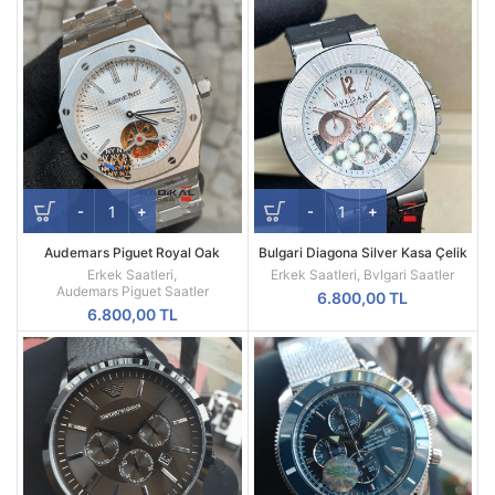
Audemars Piguet Royal Oak
Bulgari Diagona Silver Kasa Çelik
Beyaz Kadran 44mm Türbillon
Besel Replika Erkek Kol Saati
Erkek Saatleri
,
Erkek Saatleri
,
Bvlgari Saatler
Replika Erkek Kol Saati
Audemars Piguet Saatler
6.800,00
TL
6.800,00
TL