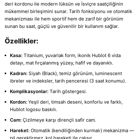
deri kordonu ile modern lüksün ve İsviçre saatçiliğinin
mükemmel birleşimini sunar. Tarih fonksiyonu ve otomatik
mekanizması ile hem sportif hem de zarif bir görünüm
sunan bu saat, güçlü ve güvenilir bir kullanım sağlar.
Özellikler:
Kasa:
Titanium, yuvarlak form, ikonik Hublot 6 vida
detayı, mat fırçalanmış yüzey, hafif ve dayanıklı.
Kadran:
Siyah (Black), temiz görünüm, luminescent
ibreler ve indeksler, tarih penceresi (3 saat konumu).
Komplikasyonlar:
Tarih göstergesi.
Kordon:
Yeşil deri, timsah deseni, konforlu ve farklı,
Hublot logosu baskılı.
Cam:
Çizilmeye karşı dirençli safir cam.
Hareket:
Otomatik (kendiliğinden kurmalı) mekanizma —
pil gerektirmez, kol hareketi ile çalışır.