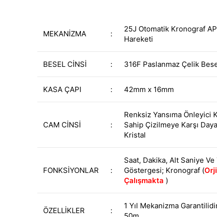
25J Otomatik Kronograf AP
MEKANİZMA
:
Hareketi
BESEL CİNSİ
:
316F Paslanmaz Çelik Bese
KASA ÇAPI
:
42mm x 16mm
Renksiz Yansıma Önleyici 
CAM CİNSİ
:
Sahip Çizilmeye Karşı Dayan
Kristal
Saat, Dakika, Alt Saniye Ve
FONKSİYONLAR
:
Göstergesi; Kronograf (
Orji
Çalışmakta
)
1 Yıl Mekanizma Garantilidi
ÖZELLİKLER
:
50m