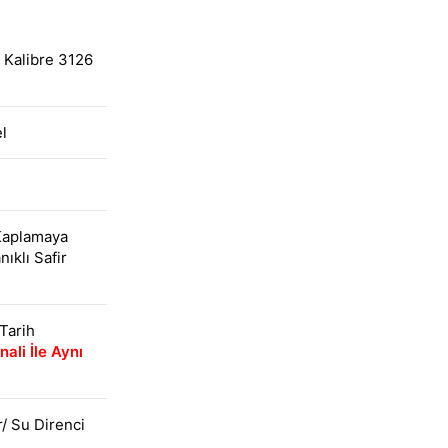
 Kalibre 3126
l
Kaplamaya
ıklı Safir
 Tarih
nali İle Aynı
r/ Su Direnci