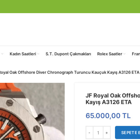
Kadın Saatleri
S.T. Dupont Çakmakları
Rolex Saatler
Fra
Royal Oak Offshore Diver Chronograph Turuncu Kauçuk Kayış A3126 ETA
JF Royal Oak Offsh
Kayış A3126 ETA
65.000,00
TL
SEPETE 