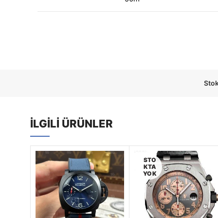
Sto
İLGILI ÜRÜNLER
STO
KTA
YOK