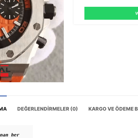
W
MA
DEĞERLENDIRMELER (0)
KARGO VE ÖDEME BI
nan her 