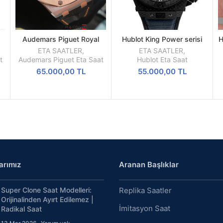
Audemars Piguet Royal
Hublot King Power serisi
H
SEPETE
SEPETE
Oak Offshore 1:1 En İyi
731.QX.1190.GR.ABB12
EKLE
EKLE
ETA SAATLER
,
ETA SAATLER
,
Üretim ETA
Gerçek Karbon FiberKasa
t
Audemars Piguet Eta Saat
Hublot Eta Saat
48mm
65.000,00
TL
55.000,00
TL
arımız
Aranan Başlıklar
Super Clone Saat Modelleri:
Replika Saatler
Orijinalinden Ayırt Edilemez |
İmitasyon Saat
Radikal Saat