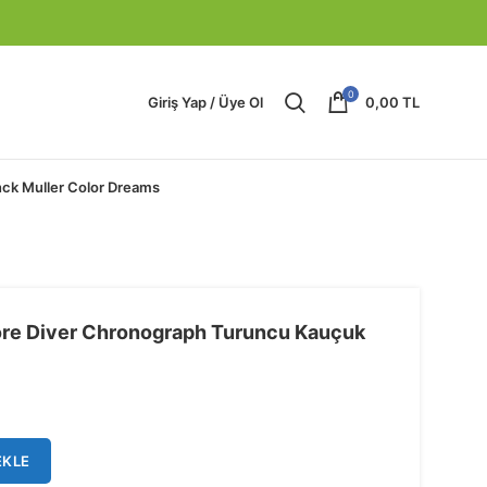
0
Giriş Yap / Üye Ol
0,00
TL
nck Muller Color Dreams
ore Diver Chronograph Turuncu Kauçuk
EKLE