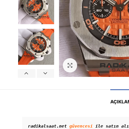
Görseli Büyütün
AÇIKLA
radikalsaat.net 
güvencesi
 ile satın alı