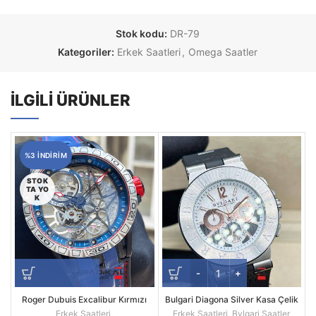
Stok kodu:
DR-79
Kategoriler:
Erkek Saatleri
,
Omega Saatler
İLGILI ÜRÜNLER
%3 INDIRIM
STOK
TA YO
K
Roger Dubuis Excalibur Kırmızı
Bulgari Diagona Silver Kasa Çelik
Spider Pirelli Replika Erkek Saati
Besel Replika Erkek Kol Saati
Erkek Saatleri
,
Erkek Saatleri
,
Bvlgari Saatler