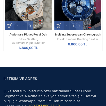
Audemars Piguet Royal Oak
Breitling Superocean Chronograph
Beyaz Kadran 44mm Türbillon
Mavi Besel Kadran Replika Erkek
Erkek Saatleri
,
Erkek Saatleri
,
Breitling Saatler
Replika Erkek Kol Saati
Kol Saati
Audemars Piguet Saatler
6.800,00
TL
6.800,00
TL
İLETİŞİM VE ADRES
Lüks saat tutkunları için özel hazırlanan Super Clone
Segment ve A Kalite Koleksiyonlarımızla tanışın. Detaylı
bilgi için WhatsApp Premium Hattımızdan bize
+90 507 859 45 63