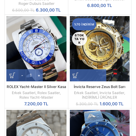
Roger Dubuis Saatler
6.800,00
TL
Orijinal
Şu
6.300,00
TL
6.500,00
TL
fiyat:
andaki
6.500,00 TL.
fiyat:
%70 INDIRIM
6.300,00 TL.
STOK
TA YO
K
ROLEX Yacht-Master II Silver Kasa
İnvicta Reserve Zeus Bolt Sarı
Beyaz Kadran 44MM Erkek Saati
Kadran Replika Erkek Kol Saati
Erkek Saatleri
,
Rolex Saatler
,
Erkek Saatleri
,
Invicta Saatler
,
Rolex Yacht-Master
İNDİRİMLİ ÜRÜNLER
Orijinal
Şu
7.200,00
TL
1.600,00
TL
5.300,00
TL
fiyat:
andak
5.300,00 TL.
fiyat:
1.600,