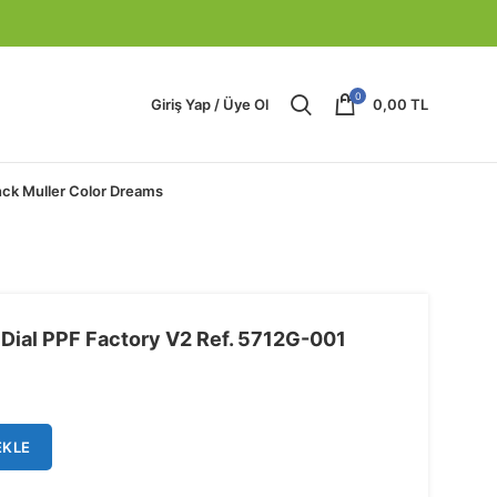
0
Giriş Yap / Üye Ol
0,00
TL
nck Muller Color Dreams
 Dial PPF Factory V2 Ref. 5712G-001
EKLE