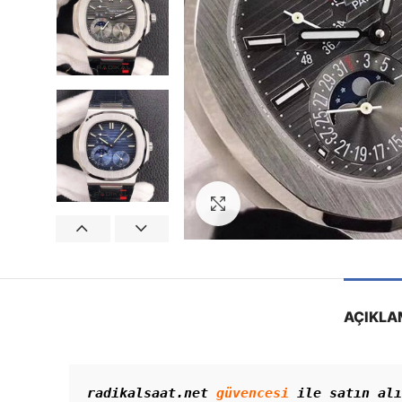
Görseli Büyütün
AÇIKLA
radikalsaat.net 
güvencesi
 ile satın alı