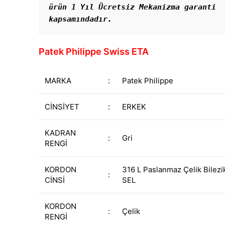
ürün 1 Yıl Ücretsiz Mekanizma garanti 
kapsamındadır. 
Patek Philippe Swiss ETA
MARKA
:
Patek Philippe
CİNSİYET
:
ERKEK
KADRAN
:
Gri
RENGİ
KORDON
316 L Paslanmaz Çelik Bilez
:
CİNSİ
SEL
KORDON
:
Çelik
RENGİ