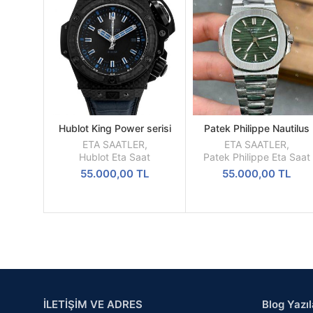
Hublot King Power serisi
Patek Philippe Nautilus
SEPETE
SEPETE
731.QX.1190.GR.ABB12
57111A-014 Yeşil Kadra
EKLE
EKLE
ETA SAATLER
,
ETA SAATLER
,
Gerçek Karbon FiberKasa
Clone ETA
Hublot Eta Saat
Patek Philippe Eta Saat
48mm
55.000,00
TL
55.000,00
TL
İLETİŞİM VE ADRES
Blog Yazıl