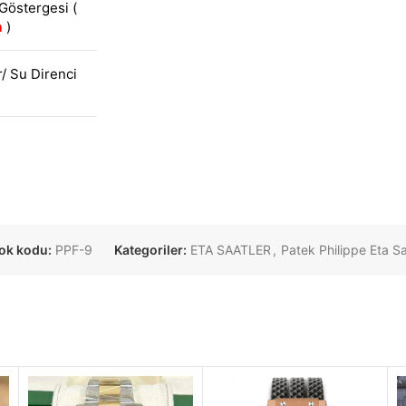
 Göstergesi (
a
)
r/ Su Direnci
ok kodu:
PPF-9
Kategoriler:
ETA SAATLER
,
Patek Philippe Eta S