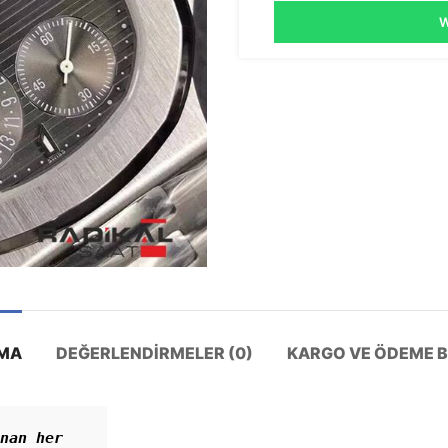
W
MA
DEĞERLENDIRMELER (0)
KARGO VE ÖDEME BI
nan her 