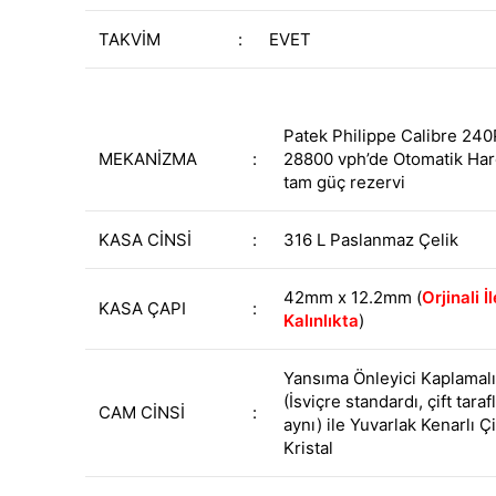
TAKVİM
:
EVET
Patek Philippe Calibre 24
MEKANİZMA
:
28800 vph’de Otomatik Har
tam güç rezervi
KASA CİNSİ
:
316 L Paslanmaz Çelik
42mm x 12.2mm (
Orjinali İ
KASA ÇAPI
:
Kalınlıkta
)
Yansıma Önleyici Kaplamalı
(İsviçre standardı, çift taraflı
CAM CİNSİ
:
aynı) ile Yuvarlak Kenarlı Ç
Kristal