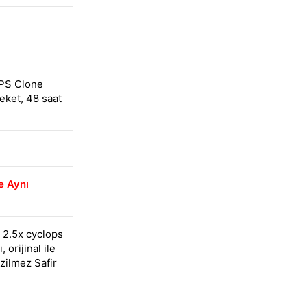
0PS Clone
eket, 48 saat
le Aynı
 2.5x cyclops
, orijinal ile
izilmez Safir