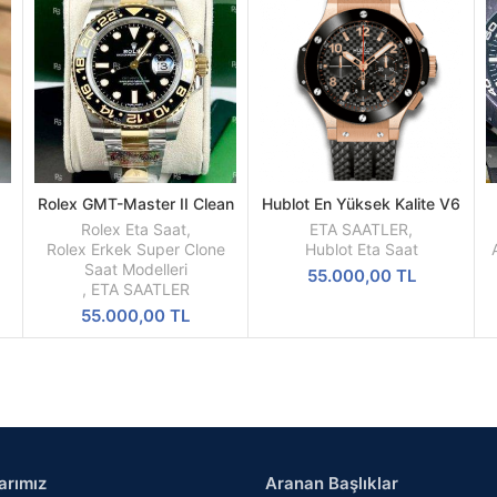
Rolex GMT-Master II Clean
Hublot En Yüksek Kalite V6
SEPETE
SEPETE
n
Factory Two Tone Kordon
Versiyonu seri 301.PB.131
EKLE
EKLE
Rolex Eta Saat
,
ETA SAATLER
,
Siyah Kadran REF
Rolex Erkek Super Clone
Hublot Eta Saat
116713LN-0001
Saat Modelleri
55.000,00
TL
,
ETA SAATLER
55.000,00
TL
arımız
Aranan Başlıklar