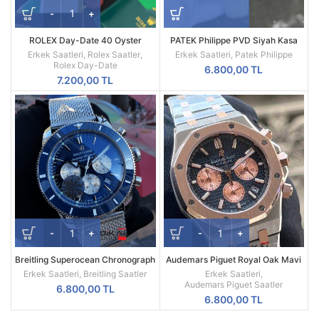
ROLEX Day-Date 40 Oyster
PATEK Philippe PVD Siyah Kasa
Everose Gold Ref M228235-0025
Beyaz Silikon Kordon
Erkek Saatleri
,
Rolex Saatler
,
Erkek Saatleri
,
Patek Philippe
Rolex Day-Date
6.800,00
TL
7.200,00
TL
Breitling Superocean Chronograph
Audemars Piguet Royal Oak Mavi
Mavi Besel Kadran Replika Erkek
Kadran 41mm Replika Erkek Kol
Erkek Saatleri
,
Breitling Saatler
Erkek Saatleri
,
Kol Saati
Saati
Audemars Piguet Saatler
6.800,00
TL
6.800,00
TL