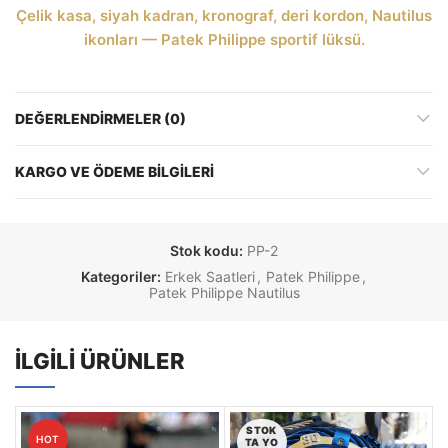
Çelik kasa, siyah kadran, kronograf, deri kordon, Nautilus
ikonları — Patek Philippe sportif lüksü.
DEĞERLENDIRMELER (0)
KARGO VE ÖDEME BILGILERI
Stok kodu:
PP-2
Kategoriler:
Erkek Saatleri
,
Patek Philippe
,
Patek Philippe Nautilus
İLGILI ÜRÜNLER
STOK
HOT
TA YO