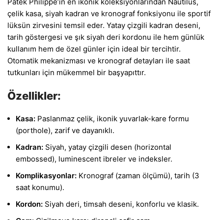
Patek Philippe’in en ikonik koleksiyonlarından Nautilus,
çelik kasa, siyah kadran ve kronograf fonksiyonu ile sportif
lüksün zirvesini temsil eder. Yatay çizgili kadran deseni,
tarih göstergesi ve şık siyah deri kordonu ile hem günlük
kullanım hem de özel günler için ideal bir tercihtir.
Otomatik mekanizması ve kronograf detayları ile saat
tutkunları için mükemmel bir başyapıttır.
Özellikler:
Kasa:
Paslanmaz çelik, ikonik yuvarlak-kare formu
(porthole), zarif ve dayanıklı.
Kadran:
Siyah, yatay çizgili desen (horizontal
embossed), luminescent ibreler ve indeksler.
Komplikasyonlar:
Kronograf (zaman ölçümü), tarih (3
saat konumu).
Kordon:
Siyah deri, timsah deseni, konforlu ve klasik.