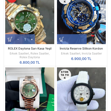
K
ROLEX Daytona Sarı Kasa Yeşil
İnvicta Reserve Silikon Kordon
Kadran 116508
Replika Erkek Kol Saati
Erkek Saatleri
,
Rolex Saatler
,
Erkek Saatleri
,
Invicta Saatler
Rolex Daytona
6.900,00
TL
6.800,00
TL
STOK
TA YO
K