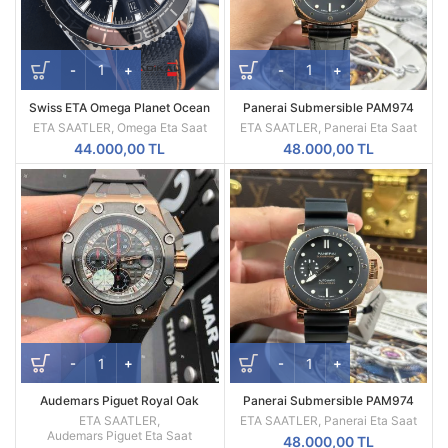
Swiss ETA Omega Planet Ocean
Panerai Submersible PAM974
Siyah Turuncu Seramik Bezel
Rose Gold Black Dial Leather
ETA SAATLER
,
Omega Eta Saat
ETA SAATLER
,
Panerai Eta Saat
Strap – VS Factory 42mm
44.000,00
TL
48.000,00
TL
Audemars Piguet Royal Oak
Panerai Submersible PAM974
Offshore Chronograph Michael
Rose Gold-Tone Black Dial VS
ETA SAATLER
,
ETA SAATLER
,
Panerai Eta Saat
Schumacher 18K Rose Gold
Factory 42mm
Audemars Piguet Eta Saat
48.000,00
TL
26568OM