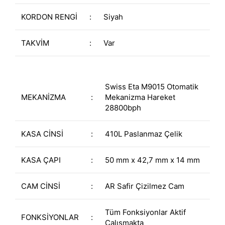
KORDON RENGİ
:
Siyah
TAKVİM
:
Var
Swiss Eta M9015 Otomatik
MEKANİZMA
:
Mekanizma Hareket
28800bph
KASA CİNSİ
:
410L Paslanmaz Çelik
KASA ÇAPI
:
50 mm x 42,7 mm x 14 mm
CAM CİNSİ
:
AR Safir Çizilmez Cam
Tüm Fonksiyonlar Aktif
FONKSİYONLAR
:
Çalışmakta