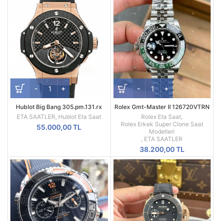
Hublot Big Bang 305.pm.131.rx
Rolex Gmt-Master II 126720VTRN
Tourbillon Swiss ETA
Sprite V2 Versiyon 3285 Clone
ETA SAATLER
,
Hublot Eta Saat
Rolex Eta Saat
,
ETA
Rolex Erkek Super Clone Saat
55.000,00
TL
Modelleri
,
ETA SAATLER
38.200,00
TL