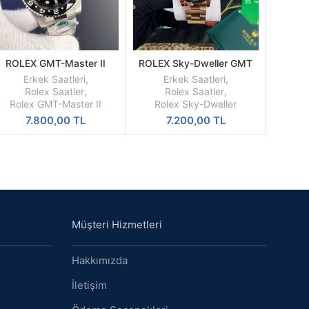
ROLEX GMT-Master II
ROLEX Sky-Dweller GMT
SEPETE
SEPETE
Bruce Wayne Oyster
Beyaz Kadran Sarı Kasa
EKLE
EKLE
Erkek Saatleri
,
Erkek Saatleri
,
Kordon Gri Bezel
Erkek Saati
Rolex Saatler
,
Rolex Saatler
,
126710GRNR
Rolex GMT-Master II
Rolex Sky-Dweller
7.800,00
TL
7.200,00
TL
Müşteri Hizmetleri
Hakkımızda
İletişim