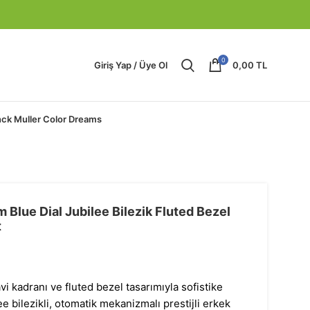
0
Giriş Yap / Üye Ol
0,00
TL
nck Muller Color Dreams
 Blue Dial Jubilee Bilezik Fluted Bezel
t
 kadranı ve fluted bezel tasarımıyla sofistike
ee bilezikli, otomatik mekanizmalı prestijli erkek