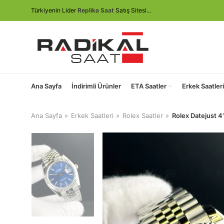
Türkiyenin Lider
Replika Saat
Satış Sitesi...
Ana Sayfa
İndirimli Ürünler
ETA Saatler
Erkek Saatleri
Ana Sayfa
Erkek Saatleri
Rolex Saatler
Rolex Datejust 4