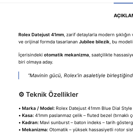
AÇIKLA
Rolex Datejust 41mm
, zarif detaylarla modern şıklığın
ve orijinal formda tasarlanan
Jubilee bilezik
, bu modeli
İçerisindeki
otomatik mekanizma
, saatçilikte hassas
biri olmaya aday.
“Mavinin gücü, Rolex’in asaletiyle birleştiğinde
⚙️
Teknik Özellikler
•
Marka / Model:
Rolex Datejust 41mm Blue Dial Style
•
Kasa:
41mm paslanmaz çelik – fluted bezel (tırnaklı 
•
Kadran:
Mavi sunburst – baton indeks – tarih gösterg
•
Mekanizma:
Otomatik – yüksek hassasiyetli rotor sis