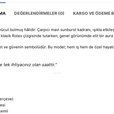
MA
DEĞERLENDIRMELER (0)
KARGO VE ÖDEME BI
 vücut bulmuş hâlidir. Çarpıcı mavi sunburst kadranı, ışıkla etkileş
 klasik Rolex çizgisinde tutarken; genel görünümde elit bir aura
iyet ve güvenin sembolüdür. Bu model; hem iş hem de özel hayatın
 tek ihtiyacınız olan saattir.”
çerçeve)
esi
temli