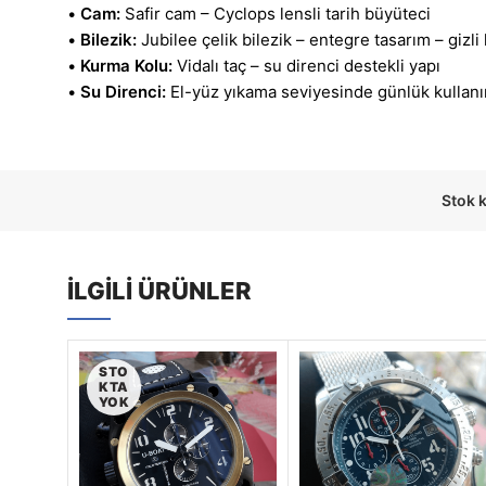
•
Cam:
Safir cam – Cyclops lensli tarih büyüteci
•
Bilezik:
Jubilee çelik bilezik – entegre tasarım – gizli 
•
Kurma Kolu:
Vidalı taç – su direnci destekli yapı
•
Su Direnci:
El-yüz yıkama seviyesinde günlük kullan
Stok 
İLGILI ÜRÜNLER
STO
KTA
YOK