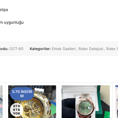
klips
ım uygunluğu
kodu:
OCT-80
Kategoriler:
Erkek Saatleri
,
Rolex Datejust
,
Rolex 
%70 INDIRI
M
STO
KTA
YOK