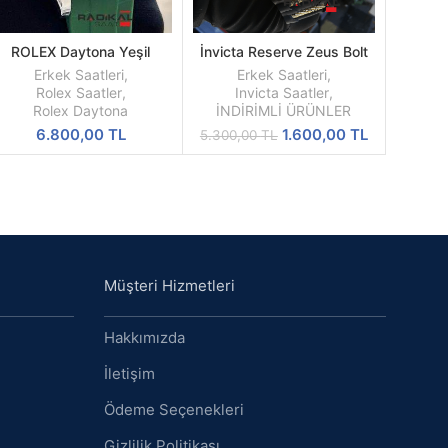
ROLEX Daytona Yeşil
İnvicta Reserve Zeus Bolt
SEPETE
DEVAMINI
Kadran Silikon Kordon
Sarı Kadran Replika Erkek
EKLE
OKU
Erkek Saatleri
,
Erkek Saatleri
,
Kol Saati
Rolex Saatler
,
Invicta Saatler
,
Rolex Daytona
İNDİRİMLİ ÜRÜNLER
Orijinal
Şu
6.800,00
TL
1.600,00
TL
5.300,00
TL
fiyat:
andaki
5.300,00 TL.
fiyat:
1.600,00 TL
Müşteri Hizmetleri
Hakkımızda
İletişim
Ödeme Seçenekleri
Gizlilik Politikası