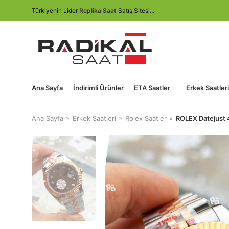
Türkiyenin Lider
Replika Saat
Satış Sitesi...
Ana Sayfa
İndirimli Ürünler
ETA Saatler
Erkek Saatleri
Ana Sayfa
Erkek Saatleri
Rolex Saatler
ROLEX Datejust 