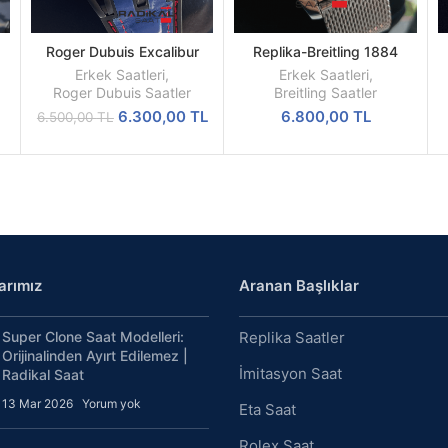
Roger Dubuis Excalibur
Replika-Breitling 1884
DEVAMINI
SEPETE
a
Kırmızı Spider Pirelli Replika
Chronometre Hasır Kordon
OKU
EKLE
Erkek Saatleri
,
Erkek Saatleri
,
Erkek Saati
Quartz Mekanizma
Roger Dubuis Saatler
Breitling Saatler
Orijinal
Şu
6.300,00
TL
6.800,00
TL
6.500,00
TL
fiyat:
andaki
6.500,00 TL.
fiyat:
6.300,00 TL.
arımız
Aranan Başlıklar
Super Clone Saat Modelleri:
Replika Saatler
Orijinalinden Ayırt Edilemez |
İmitasyon Saat
Radikal Saat
13 Mar 2026
Yorum yok
Eta Saat
Rolex Saat