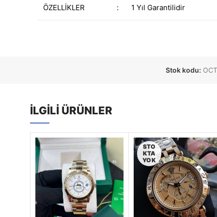
ÖZELLİKLER
:
1 Yıl Garantilidir
Stok kodu:
OCT
İLGILI ÜRÜNLER
STO
KTA
YOK