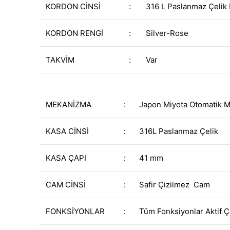
KORDON CİNSİ
:
316 L Paslanmaz Çelik
KORDON RENGİ
:
Silver-Rose
TAKVİM
:
Var
MEKANİZMA
:
Japon Miyota Otomatik 
KASA CİNSİ
:
316L Paslanmaz Çelik
KASA ÇAPI
:
41 mm
CAM CİNSİ
:
Safir Çizilmez Cam
FONKSİYONLAR
:
Tüm Fonksiyonlar Aktif Ç