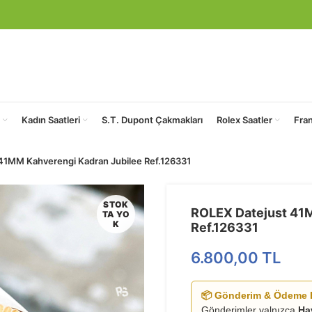
Kadın Saatleri
S.T. Dupont Çakmakları
Rolex Saatler
Fra
41MM Kahverengi Kadran Jubilee Ref.126331
STOK
ROLEX Datejust 41M
TA YO
K
Ref.126331
6.800,00
TL
📦 Gönderim & Ödeme B
Gönderimler yalnızca
Ha