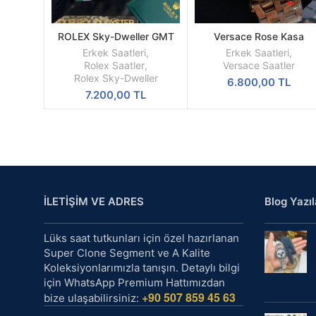
ROLEX Sky-Dweller GMT
Versace Rose Kasa
SEPETE
DEVAMINI
Beyaz Kadran Sarı Kasa
Kronograf Pilli Mekanizm
EKLE
OKU
Erkek Saatleri
,
Erkek Saatleri
,
Erkek Saati
Replika Erkek Kol Saati
Rolex Saatler
,
Versace Saatler
Rolex Sky-Dweller
6.800,00
TL
7.200,00
TL
İLETİŞİM VE ADRES
Blog Yazıl
Lüks saat tutkunları için özel hazırlanan
Super Clone Segment ve A Kalite
Koleksiyonlarımızla tanışın. Detaylı bilgi
için WhatsApp Premium Hattımızdan
+90 507 859 45 63
bize ulaşabilirsiniz: