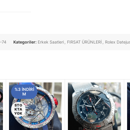
-74
Kategoriler:
Erkek Saatleri
,
FIRSAT ÜRÜNLERİ
,
Rolex Dateju
%3 INDIRI
M
STO
KTA
YOK