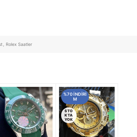
st
,
Rolex Saatler
%70 INDIRI
M
STO
KTA
YOK