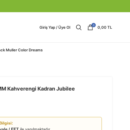
0
Giriş Yap / Üye Ol
0,00
TL
nck Muller Color Dreams
M Kahverengi Kadran Jubilee
ilgisi:
vale / EFT
ile yapılmaktadır.