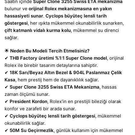
Saatin içinde
Super Clone 3255 Swiss ETA mekanizma
bulunur ve
orijinal Rolex mekanizmasına en yakın
hassasiyeti sunar
.
Cyclops büyüteç lensli tarih
göstergesi
, her ışıkta mükemmel okunabilirlik sunarken,
çift katmanlı vidalı kurma kolu
, mükemmel su direnci
sağlar.
🌟
Neden Bu Modeli Tercih Etmelisiniz?
✔
THB Factory üretimi %1:1 Super Clone model
, orijinal
Rolex ile birebir tasarım detaylarına sahiptir.
✔
18K Sarı/Beyaz Altın Bezel & 904L Paslanmaz Çelik
Kasa
, hem prestij hem de dayanıklılık sağlar.
✔
Super Clone 3255 Swiss ETA Mekanizma
, hassas
zaman ölçümü sunar.
✔
President Kordon
, Rolex’in en prestijli bileziği olarak
konfor ve zarafeti bir arada sunar.
✔
Cyclops büyüteç lensli tarih göstergesi
, mükemmel
okunabilirlik sağlar.
✔
50M Su Geçirmezlik
, günlük kullanım için mükemmel