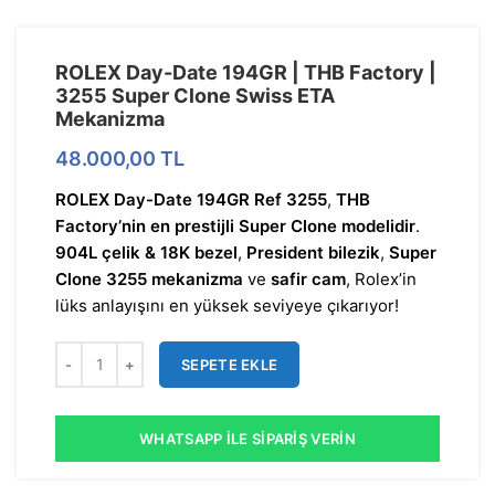
ROLEX Day-Date 194GR | THB Factory |
3255 Super Clone Swiss ETA
Mekanizma
48.000,00
TL
ROLEX Day-Date 194GR Ref 3255
,
THB
Factory’nin en prestijli Super Clone modelidir
.
904L çelik & 18K bezel
,
President bilezik
,
Super
Clone 3255 mekanizma
ve
safir cam
, Rolex’in
lüks anlayışını en yüksek seviyeye çıkarıyor!
SEPETE EKLE
WHATSAPP İLE SIPARIŞ VERIN