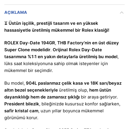
AÇIKLAMA
⏳
Üstün işçilik, prestijli tasarım ve en yüksek
hassasiyetle üretilmiş mükemmel bir Rolex klasiği!
ROLEX Day-Date 194GR
,
THB Factory’nin en üst düzey
Super Clone modelidir
.
Orijinal Rolex Day-Date
tasarımına %1:1 en yakın detaylarla üretilmiş bu model
,
lüks saat koleksiyonuna sahip olmak isteyenler için
mükemmel bir seçimdir.
Bu model,
904L paslanmaz çelik kasa ve 18K sarı/beyaz
altın bezel seçenekleriyle
üretilmiş olup,
hem üstün
dayanıklılığı hem de zamansız şıklığı
bir araya getiriyor.
President bilezik
, bileğinizde kusursuz konfor sağlarken,
safir kristal cam
, uzun yıllar boyunca mükemmel
görünümü korur.