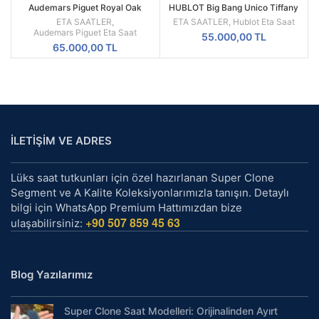
Audemars Piguet Royal Oak
HUBLOT Big Bang Unico Tiffany
Offshore Diver 15707CE Ceramic
Blue Ceramic Skeleton Kadran
ETA SAATLER
,
ETA SAATLER
,
Hublot Eta Saat
Kasa Siyah Turuncu
42mm
Audemars Piguet Eta Saat
55.000,00
TL
65.000,00
TL
İLETİŞİM VE ADRES
Lüks saat tutkunları için özel hazırlanan Super Clone
Segment ve A Kalite Koleksiyonlarımızla tanışın. Detaylı
bilgi için WhatsApp Premium Hattımızdan bize
+90 507 859 45 63
ulaşabilirsiniz:
Blog Yazılarımız
Super Clone Saat Modelleri: Orijinalinden Ayırt