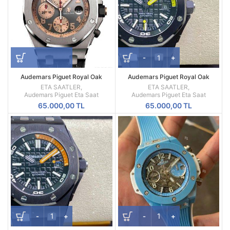
Audemars Piguet Royal Oak
Audemars Piguet Royal Oak
Offshore 26179IR.OO.A005CR.01
Offshore Diver 15707CE-
ETA SAATLER
,
ETA SAATLER
,
Swiss Eta
A002CA.01 Ceramic Kasa Siyah
Audemars Piguet Eta Saat
Audemars Piguet Eta Saat
Kadran
65.000,00
TL
65.000,00
TL