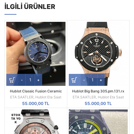
İLGILI ÜRÜNLER
Hublot Classic Fusion Ceramic
Hublot Big Bang 305.pm.131.rx
Blue 42mm Swiss SW300
Tourbillon Swiss ETA
ETA SAATLER
,
Hublot Eta Saat
ETA SAATLER
,
Hublot Eta Saat
Movement JJZ factory
55.000,00
TL
55.000,00
TL
STOK
TA YO
K