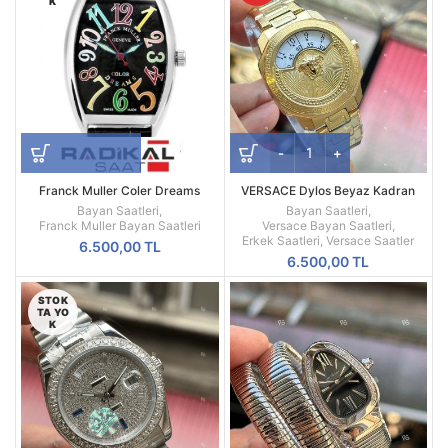
K
Franck Muller Coler Dreams
VERSACE Dylos Beyaz Kadran
Sarı Kasa
Bayan Saatleri
,
Bayan Saatleri
,
Franck Muller Bayan Saatleri
Versace Bayan Saatleri
,
Erkek Saatleri
,
Versace Saatler
6.500,00
TL
6.500,00
TL
STOK
TA YO
K