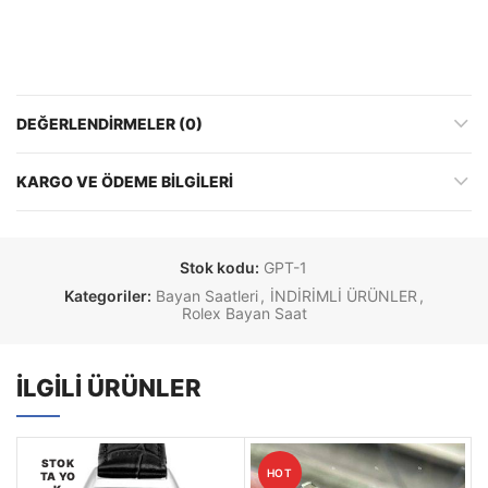
DEĞERLENDIRMELER (0)
KARGO VE ÖDEME BILGILERI
Stok kodu:
GPT-1
Kategoriler:
Bayan Saatleri
,
İNDİRİMLİ ÜRÜNLER
,
Rolex Bayan Saat
İLGILI ÜRÜNLER
STOK
HOT
TA YO