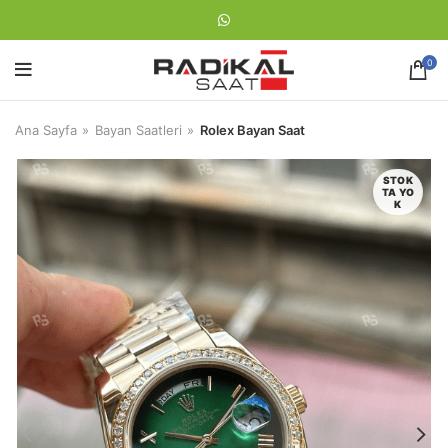
0
Ana Sayfa
Bayan Saatleri
Rolex Bayan Saat
STOK
TA YO
K