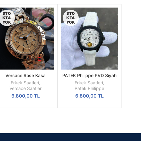
STO
STO
KTA
KTA
YOK
YOK
Versace Rose Kasa
PATEK Philippe PVD Siyah
DEVAMINI
DEVAMINI
Kronograf Pilli Mekanizma
Kasa Beyaz Silikon Kordon
OKU
OKU
Erkek Saatleri
,
Erkek Saatleri
,
Replika Erkek Kol Saati
Versace Saatler
Patek Philippe
6.800,00
TL
6.800,00
TL