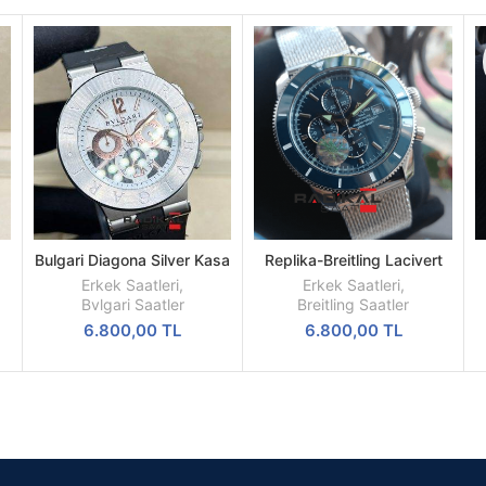
Bulgari Diagona Silver Kasa
Replika-Breitling Lacivert
SEPETE
SEPETE
Çelik Besel Replika Erkek
Kadran Hasır Kordon Kol
EKLE
EKLE
Erkek Saatleri
,
Erkek Saatleri
,
Kol Saati
Saati
Bvlgari Saatler
Breitling Saatler
6.800,00
TL
6.800,00
TL