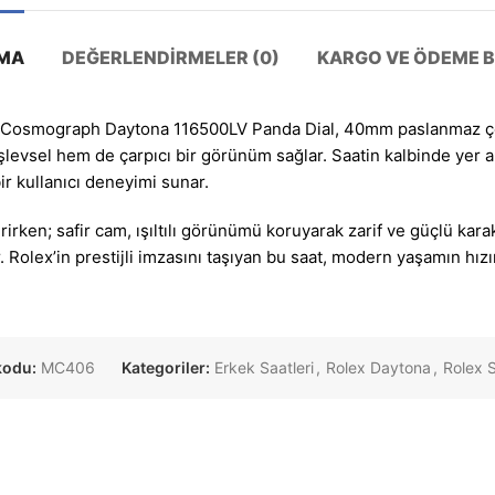
MA
DEĞERLENDIRMELER (0)
KARGO VE ÖDEME BI
uran Cosmograph Daytona 116500LV Panda Dial, 40mm paslanmaz ç
 işlevsel hem de çarpıcı bir görünüm sağlar. Saatin kalbinde yer 
r kullanıcı deneyimi sunar.
irken; safir cam, ışıltılı görünümü koruyarak zarif ve güçlü kar
. Rolex’in prestijli imzasını taşıyan bu saat, modern yaşamın hız
kodu:
MC406
Kategoriler:
Erkek Saatleri
,
Rolex Daytona
,
Rolex S