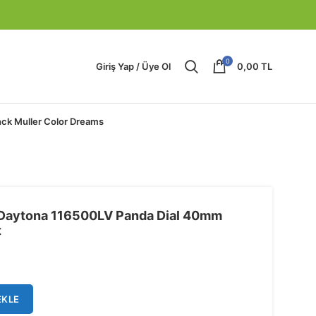
0
Giriş Yap / Üye Ol
0,00
TL
nck Muller Color Dreams
Daytona 116500LV Panda Dial 40mm
t
EKLE