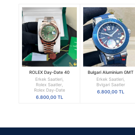
ROLEX Day-Date 40
Bulgari Aluminium GMT
SEPETE
SEPETE
Oyster Everose Gold Ref
Erkek Kol Saati
EKLE
EKLE
Erkek Saatleri
,
Erkek Saatleri
,
M228235-0025
Rolex Saatler
,
Bvlgari Saatler
Rolex Day-Date
6.800,00
TL
6.800,00
TL