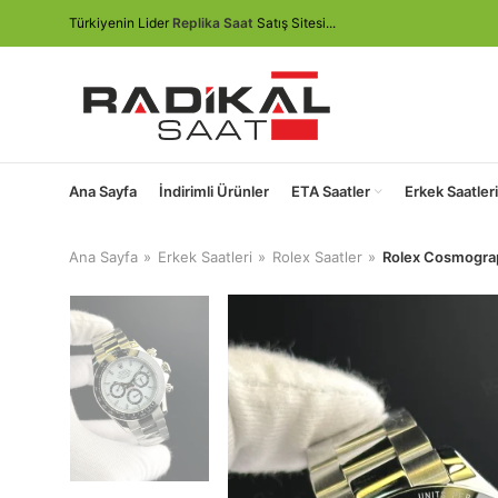
Türkiyenin Lider
Replika Saat
Satış Sitesi...
Ana Sayfa
İndirimli Ürünler
ETA Saatler
Erkek Saatleri
Ana Sayfa
Erkek Saatleri
Rolex Saatler
Rolex Cosmograp