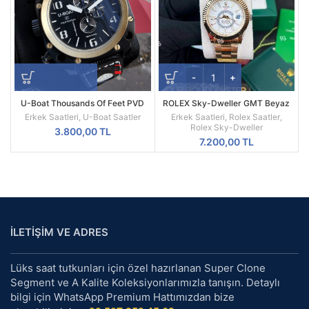
U-Boat Thousands Of Feet PVD
ROLEX Sky-Dweller GMT Beyaz
Kasa Replika Erkek Kol Saati
Kadran Sarı Kasa Erkek Saati
Erkek Saatleri
,
U-Boat Saatler
Erkek Saatleri
,
Rolex Saatler
,
Rolex Sky-Dweller
3.800,00
TL
7.200,00
TL
İLETİŞİM VE ADRES
Lüks saat tutkunları için özel hazırlanan Super Clone
Segment ve A Kalite Koleksiyonlarımızla tanışın. Detaylı
bilgi için WhatsApp Premium Hattımızdan bize