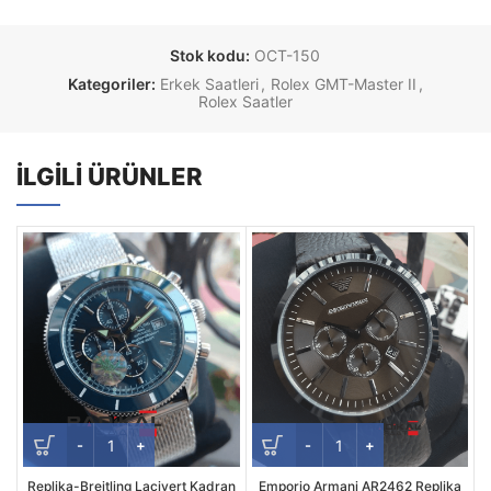
Stok kodu:
OCT-150
Kategoriler:
Erkek Saatleri
,
Rolex GMT-Master II
,
Rolex Saatler
İLGILI ÜRÜNLER
Replika-Breitling Lacivert Kadran
Emporio Armani AR2462 Replika