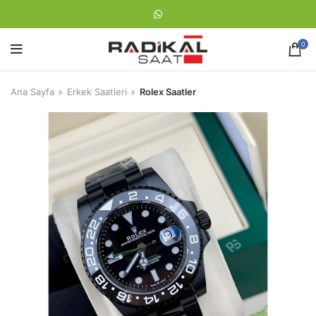
0
Ana Sayfa
Erkek Saatleri
Rolex Saatler