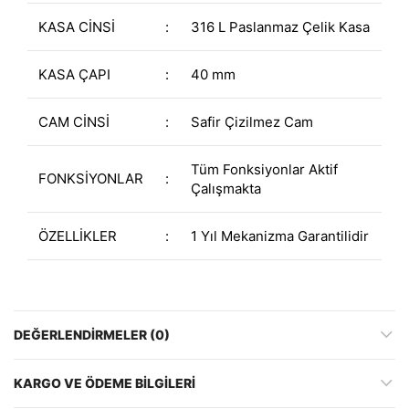
KASA CİNSİ
:
316 L Paslanmaz Çelik Kasa
KASA ÇAPI
:
40 mm
CAM CİNSİ
:
Safir Çizilmez Cam
Tüm Fonksiyonlar Aktif
FONKSİYONLAR
:
Çalışmakta
ÖZELLİKLER
:
1 Yıl Mekanizma Garantilidir
DEĞERLENDIRMELER (0)
KARGO VE ÖDEME BILGILERI