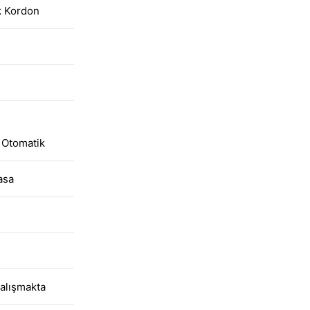
k Kordon
i Otomatik
asa
alışmakta