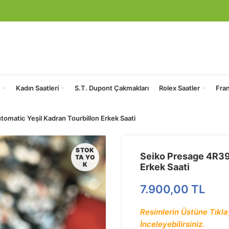
Kadın Saatleri
S.T. Dupont Çakmakları
Rolex Saatler
Fra
omatic Yeşil Kadran Tourbillon Erkek Saati
STOK
Seiko Presage 4R39
TA YO
K
Erkek Saati
7.900,00
TL
Resimlerin Üstüne Tıklay
İnceleyebilirsiniz.