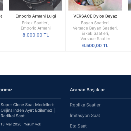
t
Emporio Armani Luigi
VERSACE Dylos Beyaz
SEPETE
SEPETE
ol
AR1918 Replika Erkek Kol
Kadran Sarı Kasa
EKLE
EKLE
Erkek Saatleri
,
Bayan Saatleri
,
Saati
K
Emporio Armani
Versace Bayan Saatleri
,
Erkek Saatleri
,
8.000,00
TL
Versace Saatler
6.500,00
TL
arımız
Aranan Başlıklar
Super Clone Saat Modelleri:
Replika Saatler
Orijinalinden Ayırt Edilemez |
İmitasyon Saat
Radikal Saat
13 Mar 2026
Yorum yok
Eta Saat