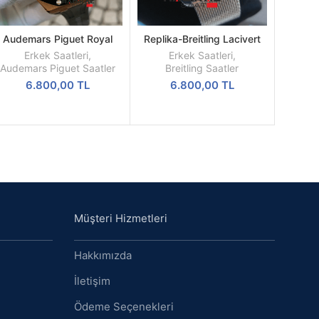
Audemars Piguet Royal
Replika-Breitling Lacivert
DEVAMINI
SEPETE
Oak Rose Kasa Siyah
Kadran Hasır Kordon Kol
OKU
EKLE
Erkek Saatleri
,
Erkek Saatleri
,
adran Replika Erkek Saati
Saati
Audemars Piguet Saatler
Breitling Saatler
6.800,00
TL
6.800,00
TL
Müşteri Hizmetleri
Hakkımızda
İletişim
Ödeme Seçenekleri