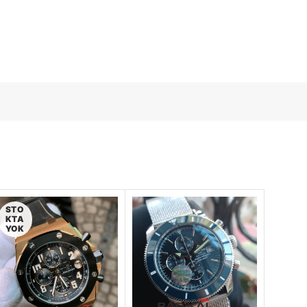
STO
KTA
YOK