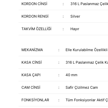
KORDON CİNSİ
:
316 L Paslanmaz Çeli
KORDON RENGİ
:
Silver
TAKVİM ÖZELLİĞİ
:
Hayır
MEKANİZMA
:
Elle Kurulabilme Özellikl
KASA CİNSİ
:
316 L Paslanmaz Çelik K
KASA ÇAPI
:
40 mm
CAM CİNSİ
:
Safir Çizilmez Cam
FONKSİYONLAR
:
Tüm Fonksiyonlar Aktif Ç