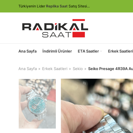
Türkiyenin Lider
Replika Saat
Satış Sitesi...
Ana Sayfa
İndirimli Ürünler
ETA Saatler
Erkek Saatleri
Ana Sayfa
Erkek Saatleri
Sekio
Seiko Presage 4R39A Aut