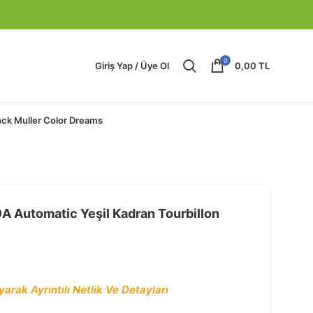
0
Giriş Yap / Üye Ol
0,00
TL
nck Muller Color Dreams
A Automatic Yeşil Kadran Tourbillon
arak Ayrıntılı Netlik Ve Detayları