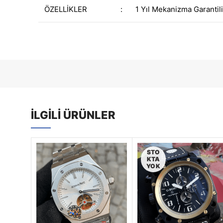
ÖZELLİKLER
:
1 Yıl Mekanizma Garantili
İLGILI ÜRÜNLER
STO
KTA
YOK