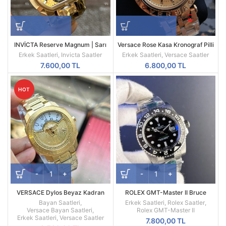
INVİCTA Reserve Magnum | Sarı
Versace Rose Kasa Kronograf Pilli
Kasa | Sarı Kadran | 52MM |
Mekanizma Replika Erkek Kol
Erkek Saatleri
,
Invicta Saatler
Erkek Saatleri
,
Versace Saatler
Quartz | Radikal Saat
Saati
7.600,00
TL
6.800,00
TL
HOT
VERSACE Dylos Beyaz Kadran
ROLEX GMT-Master II Bruce
Sarı Kasa
Wayne Oyster Kordon Gri Bezel
Bayan Saatleri
,
Erkek Saatleri
,
Rolex Saatler
,
126710GRNR
Versace Bayan Saatleri
,
Rolex GMT-Master II
Erkek Saatleri
,
Versace Saatler
7.800,00
TL