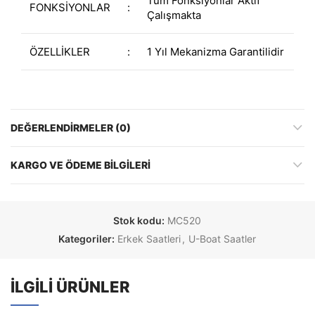
Tüm Fonksiyonlar Aktif
FONKSİYONLAR
:
Çalışmakta
ÖZELLİKLER
:
1 Yıl Mekanizma Garantilidir
DEĞERLENDIRMELER (0)
KARGO VE ÖDEME BILGILERI
Stok kodu:
MC520
Kategoriler:
Erkek Saatleri
,
U-Boat Saatler
İLGILI ÜRÜNLER