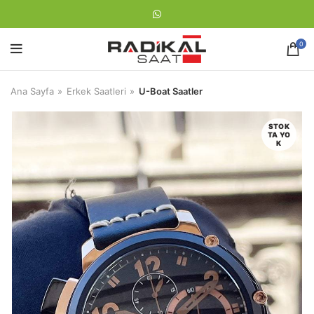
0
Ana Sayfa
Erkek Saatleri
U-Boat Saatler
STOK
TA YO
K