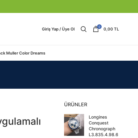
0
Giriş Yap / Üye Ol
0,00
TL
nck Muller Color Dreams
ÜRÜNLER
Longines
ygulamalı
Conquest
Chronograph
L3.835.4.98.6