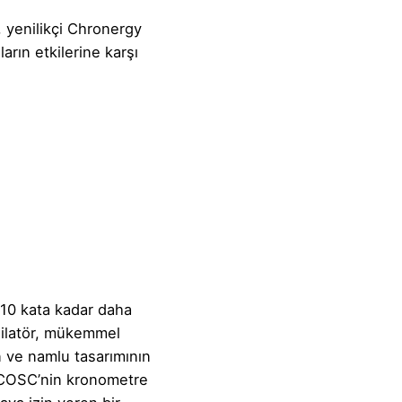
, yenilikçi Chronergy
arın etkilerine karşı
10 kata kadar daha
Osilatör, mükemmel
n ve namlu tasarımının
. COSC’nin kronometre