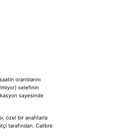
atin orantılarını
lmiyor) selefinin
ifikasyon sayesinde
, özel bir anahtarla
atçi tarafından. Calibre