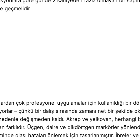
kasyonlara göre günde 2 saniyeden fazla olmayan bir sapma
de geçmelidir.
şlardan çok profesyonel uygulamalar için kullanıldığı bir
yorlar – çünkü bir dalış sırasında zamanı net bir şekilde 
nedenle değişmeden kaldı. Akrep ve yelkovan, herhangi bi
en farklıdır. Üçgen, daire ve dikdörtgen markörler yönlen
inde olası hataları önlemek için tasarlanmıştır. İbreler ve