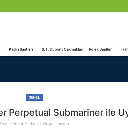
Kadın Saatleri
S.T. Dupont Çakmakları
Rolex Saatler
Fra
GENEL
er Perpetual Submariner ile U
Yazar: Hüner Hediyelik Organizasyon