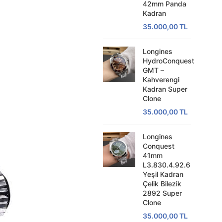
42mm Panda
Kadran
35.000,00
TL
Longines
HydroConquest
GMT –
Kahverengi
Kadran Super
Clone
35.000,00
TL
Longines
Conquest
41mm
L3.830.4.92.6
Yeşil Kadran
Çelik Bilezik
2892 Super
Clone
35.000,00
TL