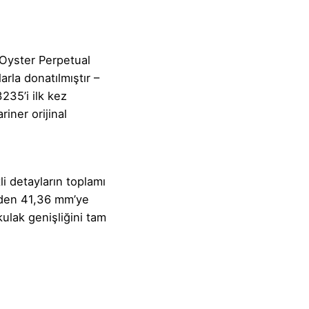
 Oyster Perpetual
rla donatılmıştır –
235’i ilk kez
iner orijinal
i detayların toplamı
’den 41,36 mm’ye
ulak genişliğini tam