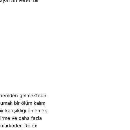
ya izin veren bir
 dönemden gelmektedir.
okumak bir ölüm kalım
r karışıklığı önlemek
dirme ve daha fazla
 markörler, Rolex