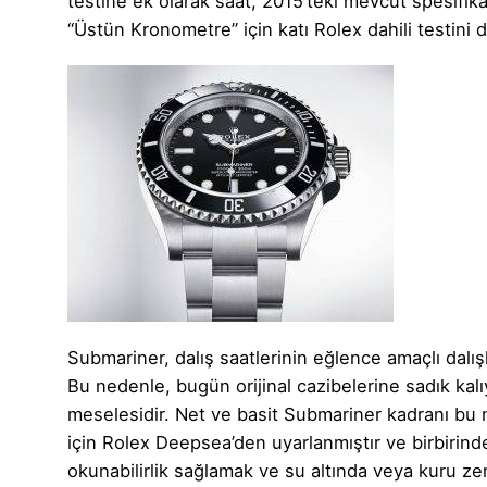
testine ek olarak saat, 2015’teki mevcut spesifi
“Üstün Kronometre” için katı Rolex dahili testini 
Submariner, dalış saatlerinin eğlence amaçlı dalı
Bu nedenle, bugün orijinal cazibelerine sadık kalı
meselesidir. Net ve basit Submariner kadranı bu 
için Rolex Deepsea’den uyarlanmıştır ve birbirind
okunabilirlik sağlamak ve su altında veya kuru zem