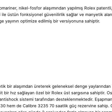
ubmariner, nikel-fosfor alaşımından yapılmış Rolex patentli
i ile üstün fonksiyonel güvenilirlik sağlar ve manyetik alanl
e yayının optimize edilmiş bir versiyonuna sahiptir.
ik bir alaşımdan üreterek geleneksel denge yaylarından 
it bir hız sağlayan özel bir Rolex üst sargısına sahiptir. 
x antishock sistemi tarafından desteklenmektedir. Eşapma
230 hem de Calibre 3235 70 saatlik güç rezervine sahip