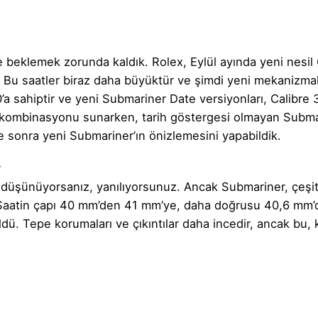
re beklemek zorunda kaldık. Rolex, Eylül ayında yeni nesil
Bu saatler biraz daha büyüktür ve şimdi yeni mekanizmala
a sahiptir ve yeni Submariner Date versiyonları, Calibre 3
nk kombinasyonu sunarken, tarih göstergesi olmayan Submar
re sonra yeni Submariner’ın önizlemesini yapabildik.
r
i düşünüyorsanız, yanılıyorsunuz. Ancak Submariner, çeşitl
di. Saatin çapı 40 mm’den 41 mm’ye, daha doğrusu 40,6 mm
ü. Tepe korumaları ve çıkıntılar daha incedir, ancak bu, k