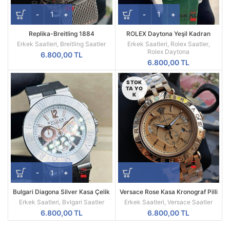
Replika-Breitling 1884
ROLEX Daytona Yeşil Kadran
Chronometre Hasır Kordon Quartz
Silikon Kordon
Erkek Saatleri
,
Breitling Saatler
Erkek Saatleri
,
Rolex Saatler
,
Mekanizma
Rolex Daytona
6.800,00
TL
6.800,00
TL
STOK
TA YO
K
Bulgari Diagona Silver Kasa Çelik
Versace Rose Kasa Kronograf Pilli
Besel Replika Erkek Kol Saati
Mekanizma Replika Erkek Kol
Erkek Saatleri
,
Bvlgari Saatler
Erkek Saatleri
,
Versace Saatler
Saati
6.800,00
TL
6.800,00
TL