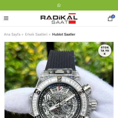
0
Ana Sayfa
Erkek Saatleri
Hublot Saatler
STOK
TA YO
K