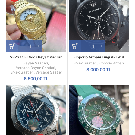
VERSACE Dylos Beyaz Kadran
Emporio Armani Luigi AR1918
Sarı Kasa
Replika Erkek Kol Saati
Bayan Saatleri
,
Erkek Saatleri
,
Emporio Armani
Versace Bayan Saatleri
,
8.000,00
TL
Erkek Saatleri
,
Versace Saatler
6.500,00
TL