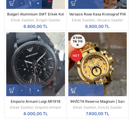
Bulgari Aluminium GMT Erkek Kol
Versace Rose Kasa Kronograf Pilli
Saati
Mekanizma Replika Erkek Kol
Erkek Saatleri
,
Bvlgari Saatler
Erkek Saatleri
,
Versace Saatler
Saati
6.800,00
TL
6.800,00
TL
STOK
TA YO
K
HOT
Emporio Armani Luigi AR1918
INVİCTA Reserve Magnum | Sarı
Replika Erkek Kol Saati
Kasa | Sarı Kadran | 52MM |
Erkek Saatleri
,
Emporio Armani
Erkek Saatleri
,
Invicta Saatler
Quartz | Radikal Saat
8.000,00
TL
7.600,00
TL