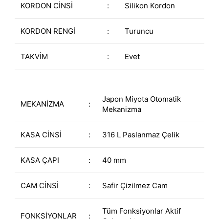
KORDON CİNSİ
:
Silikon Kordon
KORDON RENGİ
:
Turuncu
TAKVİM
:
Evet
Japon Miyota Otomatik
MEKANİZMA
:
Mekanizma
KASA CİNSİ
:
316 L Paslanmaz Çelik
KASA ÇAPI
:
40 mm
CAM CİNSİ
:
Safir Çizilmez Cam
Tüm Fonksiyonlar Aktif
FONKSİYONLAR
: