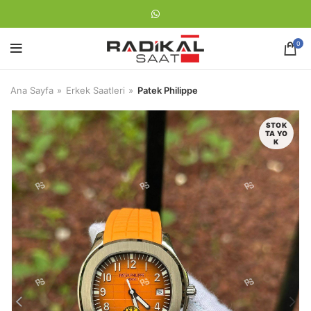
0
Ana Sayfa
Erkek Saatleri
Patek Philippe
STOK
TA YO
K