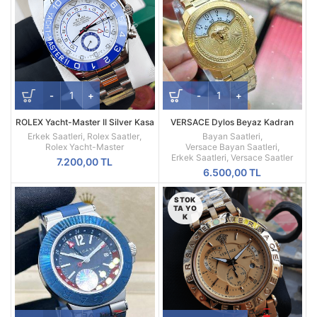
ROLEX Yacht-Master II Silver Kasa
VERSACE Dylos Beyaz Kadran
Beyaz Kadran 44MM Erkek Saati
Sarı Kasa
Erkek Saatleri
,
Rolex Saatler
,
Bayan Saatleri
,
Rolex Yacht-Master
Versace Bayan Saatleri
,
Erkek Saatleri
,
Versace Saatler
7.200,00
TL
6.500,00
TL
STOK
TA YO
K