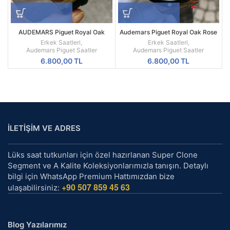
AUDEMARS Piguet Royal Oak
Audemars Piguet Royal Oak Rose
Offshore Consept
Kasa Siyah Kadran Replika Erkek
Erkek Saatleri
,
Erkek Saatleri
,
Saati
Audemars Piguet Saatler
Audemars Piguet Saatler
6.800,00
TL
6.800,00
TL
İLETİŞİM VE ADRES
Lüks saat tutkunları için özel hazırlanan Super Clone
Segment ve A Kalite Koleksiyonlarımızla tanışın. Detaylı
bilgi için WhatsApp Premium Hattımızdan bize
+90 507 859 45 63
ulaşabilirsiniz:
Blog Yazılarımız