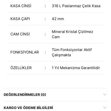
KASA CİNSİ
:
316 L Paslanmaz Çelik Kasa
KASA ÇAPI
:
42 mm
Mineral Kristal Çizilmez
CAM CİNSİ
:
Cam
Tüm Fonksiyonlar Aktif
FONKSİYONLAR
:
Çalışmakta
ÖZELLİKLER
:
1 Yıl Mekanizma Garantilidir
DEĞERLENDIRMELER (0)
KARGO VE ÖDEME BILGILERI