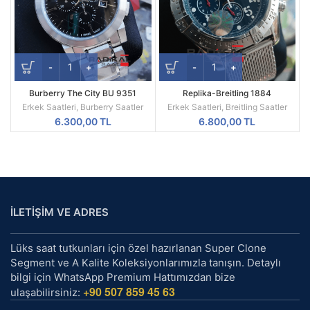
Burberry The City BU 9351
Replika-Breitling 1884
Replika Erkek Kol Saati
Chronometre Hasır Kordon Quartz
Erkek Saatleri
,
Burberry Saatler
Erkek Saatleri
,
Breitling Saatler
Mekanizma
6.300,00
TL
6.800,00
TL
İLETİŞİM VE ADRES
Lüks saat tutkunları için özel hazırlanan Super Clone
Segment ve A Kalite Koleksiyonlarımızla tanışın. Detaylı
bilgi için WhatsApp Premium Hattımızdan bize
+90 507 859 45 63
ulaşabilirsiniz: