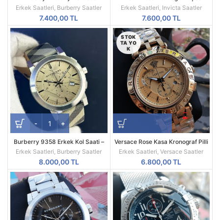
Replika Erkek Kol Saati
Kasa | Sarı Kadran | 52MM |
Erkek Saatleri
,
Burberry Saatler
Erkek Saatleri
,
Invicta Saatler
Quartz | Radikal Saat
7.400,00
TL
7.600,00
TL
STOK
TA YO
K
Burberry 9358 Erkek Kol Saati –
Versace Rose Kasa Kronograf Pilli
Ekose Desenli Kordon & Quartz
Mekanizma Replika Erkek Kol
Erkek Saatleri
,
Burberry Saatler
Erkek Saatleri
,
Versace Saatler
Mekanizma
Saati
8.000,00
TL
6.800,00
TL