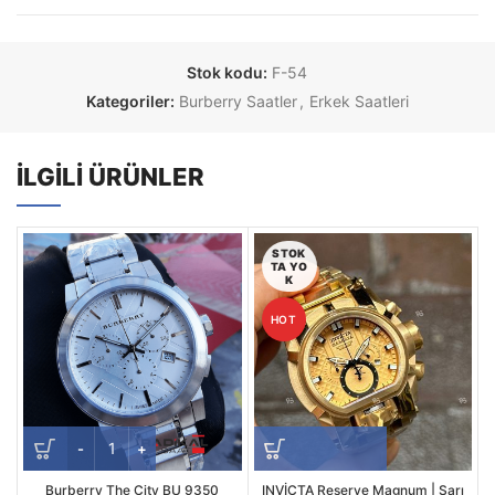
Stok kodu:
F-54
Kategoriler:
Burberry Saatler
,
Erkek Saatleri
İLGILI ÜRÜNLER
STOK
TA YO
K
HOT
Burberry The City BU 9350
INVİCTA Reserve Magnum | Sarı