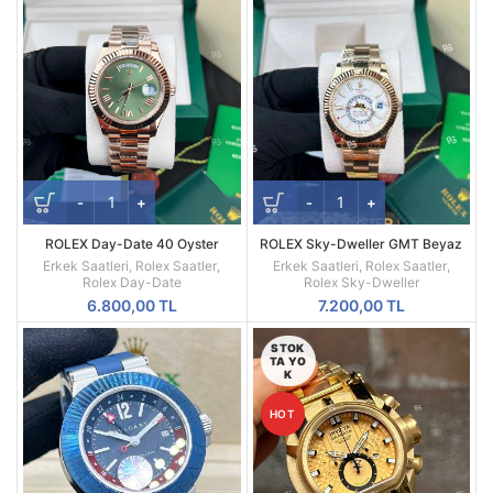
ROLEX Day-Date 40 Oyster
ROLEX Sky-Dweller GMT Beyaz
Everose Gold Ref M228235-0025
Kadran Sarı Kasa Erkek Saati
Erkek Saatleri
,
Rolex Saatler
,
Erkek Saatleri
,
Rolex Saatler
,
Rolex Day-Date
Rolex Sky-Dweller
6.800,00
TL
7.200,00
TL
STOK
TA YO
K
HOT