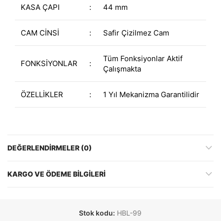
KASA ÇAPI
:
44 mm
CAM CİNSİ
:
Safir Çizilmez Cam
Tüm Fonksiyonlar Aktif
FONKSİYONLAR
:
Çalışmakta
ÖZELLİKLER
:
1 Yıl Mekanizma Garantilidir
DEĞERLENDIRMELER (0)
KARGO VE ÖDEME BILGILERI
Stok kodu:
HBL-99