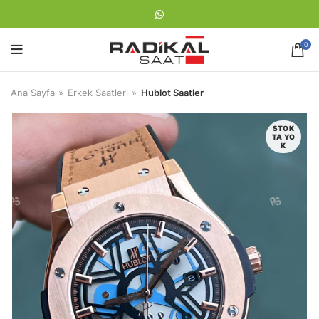
0
Ana Sayfa
Erkek Saatleri
Hublot Saatler
STOK
TA YO
K