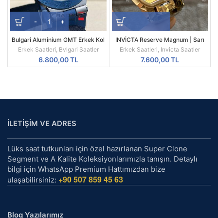
Bulgari Aluminium GMT Erkek Kol
INVİCTA Reserve Magnum | Sarı
Saati
Kasa | Sarı Kadran | 52MM |
Erkek Saatleri
,
Bvlgari Saatler
Erkek Saatleri
,
Invicta Saatler
Quartz | Radikal Saat
6.800,00
TL
7.600,00
TL
İLETİŞİM VE ADRES
Lüks saat tutkunları için özel hazırlanan Super Clone
Segment ve A Kalite Koleksiyonlarımızla tanışın. Detaylı
bilgi için WhatsApp Premium Hattımızdan bize
+90 507 859 45 63
ulaşabilirsiniz:
Blog Yazılarımız