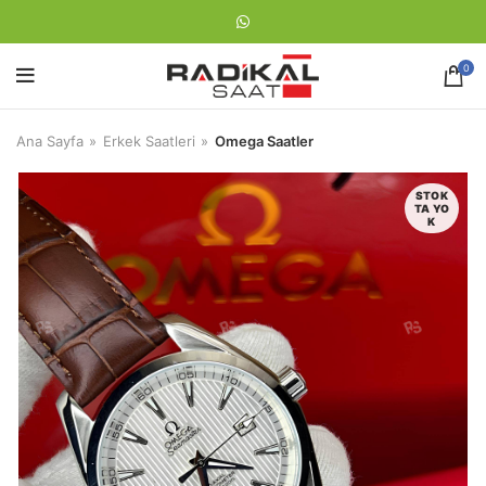
0
Ana Sayfa
Erkek Saatleri
Omega Saatler
STOK
TA YO
K