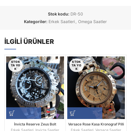
Stok kodu:
DR-50
Kategoriler:
Erkek Saatleri
,
Omega Saatler
İLGILI ÜRÜNLER
STOK
STOK
TA YO
TA YO
K
K
İnvicta Reserve Zeus Bolt
Versace Rose Kasa Kronograf Pilli
Kronograf 52 MM Silver Kasa
Mekanizma Replika Erkek Kol
Erkek Saatleri
,
Invicta Saatler
Erkek Saatleri
,
Versace Saatler