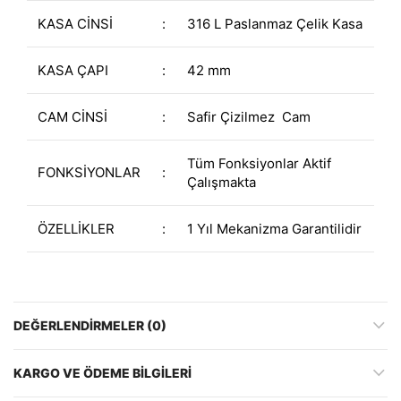
KASA CİNSİ
:
316 L Paslanmaz Çelik Kasa
KASA ÇAPI
:
42 mm
CAM CİNSİ
:
Safir Çizilmez Cam
Tüm Fonksiyonlar Aktif
FONKSİYONLAR
:
Çalışmakta
ÖZELLİKLER
:
1 Yıl Mekanizma Garantilidir
DEĞERLENDIRMELER (0)
KARGO VE ÖDEME BILGILERI