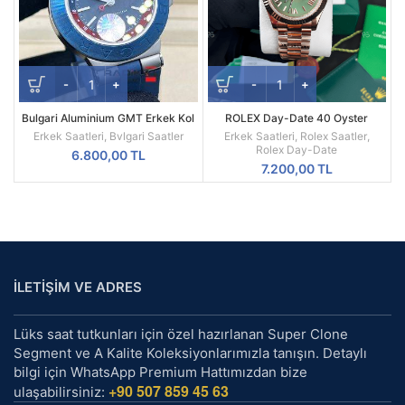
Bulgari Aluminium GMT Erkek Kol
ROLEX Day-Date 40 Oyster
Saati
Everose Gold Ref M228235-0025
Erkek Saatleri
,
Bvlgari Saatler
Erkek Saatleri
,
Rolex Saatler
,
Rolex Day-Date
6.800,00
TL
7.200,00
TL
İLETİŞİM VE ADRES
Lüks saat tutkunları için özel hazırlanan Super Clone
Segment ve A Kalite Koleksiyonlarımızla tanışın. Detaylı
bilgi için WhatsApp Premium Hattımızdan bize
+90 507 859 45 63
ulaşabilirsiniz: