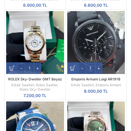
Replika Erkek Kol Saati
Saati
6.900,00
TL
6.800,00
TL
ROLEX Sky-Dweller GMT Beyaz
Emporio Armani Luigi AR1918
Kadran Sarı Kasa Erkek Saati
Replika Erkek Kol Saati
Erkek Saatleri
,
Rolex Saatler
,
Erkek Saatleri
,
Emporio Armani
Rolex Sky-Dweller
8.000,00
TL
7.200,00
TL