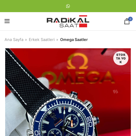
0
Ana Sayfa
Erkek Saatleri
Omega Saatler
STOK
TA YO
K