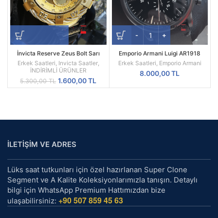
İnvicta Reserve Zeus Bolt Sarı
Emporio Armani Luigi AR1918
Kadran Replika Erkek Kol Saati
Replika Erkek Kol Saati
Erkek Saatleri
,
Invicta Saatler
,
Erkek Saatleri
,
Emporio Armani
İNDİRİMLİ ÜRÜNLER
8.000,00
TL
Orijinal
Şu
1.600,00
TL
5.300,00
TL
fiyat:
andaki
5.300,00 TL.
fiyat:
1.600,00 TL.
İLETİŞİM VE ADRES
Lüks saat tutkunları için özel hazırlanan Super Clone
Segment ve A Kalite Koleksiyonlarımızla tanışın. Detaylı
bilgi için WhatsApp Premium Hattımızdan bize
+90 507 859 45 63
ulaşabilirsiniz: