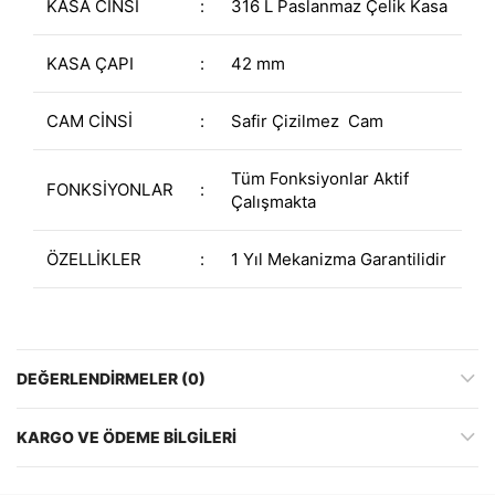
KASA CİNSİ
:
316 L Paslanmaz Çelik Kasa
KASA ÇAPI
:
42 mm
CAM CİNSİ
:
Safir Çizilmez Cam
Tüm Fonksiyonlar Aktif
FONKSİYONLAR
:
Çalışmakta
ÖZELLİKLER
:
1 Yıl Mekanizma Garantilidir
DEĞERLENDIRMELER (0)
KARGO VE ÖDEME BILGILERI