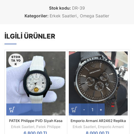
Stok kodu:
DR-39
Kategoriler:
Erkek Saatleri
,
Omega Saatler
İLGILI ÜRÜNLER
STOK
TA YO
K
PATEK Philippe PVD Siyah Kasa
Emporio Armani AR2462 Replika
Beyaz Silikon Kordon
Erkek Kol Saati
Erkek Saatleri
,
Patek Philippe
Erkek Saatleri
,
Emporio Armani
6.800,00
TL
8.000,00
TL